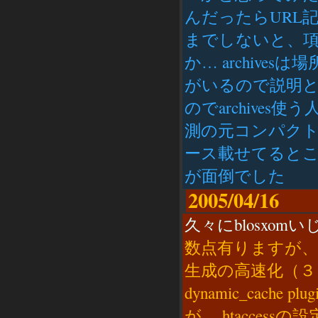
んだったらURL
までしないと、
か… archives
がいるので説明とか
のでarchive
測の元コンパク
ース載せてると
が面倒でした
2005/04/16
久々にblosxom
数点有りますが、問
生成の高速化（３） 
dynamic_cac
が、.htaccessの設