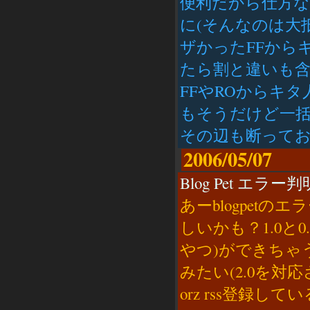
便利だから仕方な
に(そんなのは大
ザかったFFから
たら割と違いも含
FFやROからキ
もそうだけど一
その辺も断って
2006/05/07
Blog Pet エラー判明
あーblogpetの
しいかも？1.0と0.
やつ)ができちゃう
みたい(2.0を
orz rss登録