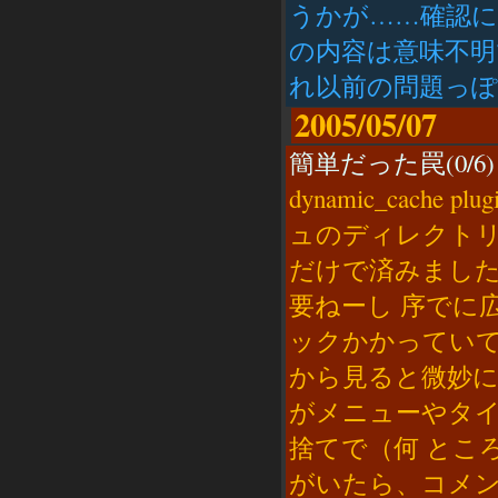
うかが……確認に
の内容は意味不
れ以前の問題っぽく
2005/05/07
簡単だった罠(0/6)
dynamic_cach
ュのディレクトリ
だけで済みました凄
要ねーし 序でに
ックかかってい
から見ると微妙
がメニューやタ
捨てで（何 とこ
がいたら、コメ