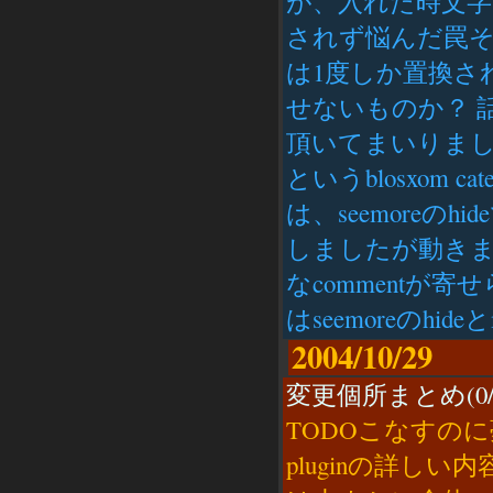
が、入れた時文
されず悩んだ罠
は1度しか置換さ
せないものか？ 話は変
頂いてまいりま
というblosxom 
は、seemoreのhi
しましたが動きま
なcomment
はseemoreのhi
2004/10/29
変更個所まとめ(0/
TODOこなすの
pluginの詳