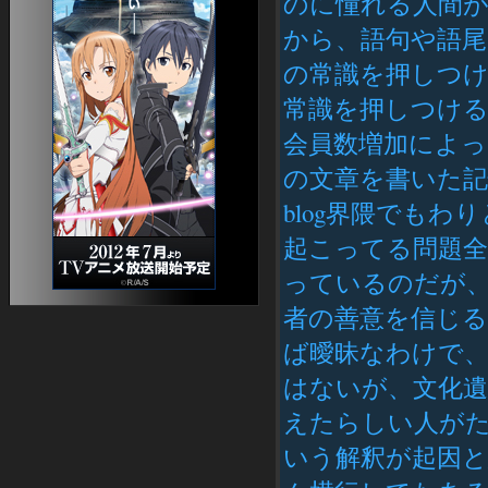
のに憧れる人間
ねっとげーむのえいかいわ。新版
ローブ画像コレクション
から、語句や語
馬ガイド
EQ2 Raidmobs
の常識を押しつける
EQ2ペットカタログ
常識を押しつける
会員数増加によ
の文章を書いた
blog界隈でも
起こってる問題
っているのだが
者の善意を信じ
ば曖昧なわけで、
はないが、文化遺
えたらしい人が
いう解釈が起因と