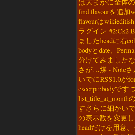
は大まかに全体の変
find flavourを追加wi
flavourはwikiedit
ラグイン #2:Ck2
ましたheadに右colu
bodyとdate、Perm
分けてみましたな
さが…煤 - Note
いでにRSS1.0がfor
excerpt::bod
list_title_at_mon
すさらに細かいですがove
の表示数を変更していま
headだけを用意