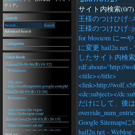
ディア』
サイト内検索(0/7)
王様のつけひげ::Aja
Search
王様のつけひげ::json_s
Advanced Search
for blosxom に
Categories
に変更 hail2u.net 
したサイト内検索 <
Guest Book
Alison[26-08-06(木) 19:32]
rdf:about="http://w
References:
<title></title>
Olg slots
<link>http://wolf.s
http://toolbarqueries.google.com.ph/
Chu[26-08-05(水) 12:28]
<dc:subject></dc:su
References:
だけにして、後は
Aria casino las vegas
override_nu
https://jobcopae.com/
RobinCoeta[26-08-03(月) 20:15]
Google Sitemapsに
https://arsenev-art.ru/
hail2u.net - W
RobinCoeta[26-08-03(月) 20:02]
[
next >>
]