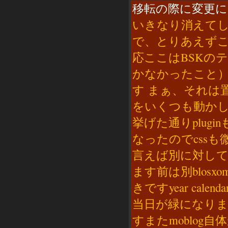
移転の際に変更にな
いきなり消えて
で、とりあえず
応ここはBSKのテ
かなかったこと
す まぁ、それは置
をいくつも動か
挙げた通りplugin
なったのでcss
言えば別に対して必
ます前は別blosxo
きですyear ca
当日が緑になり
すまたmoblo