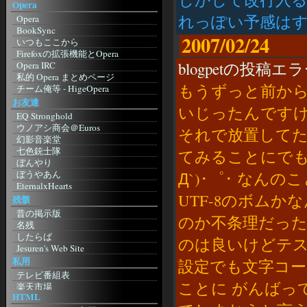
Opera
IM
れっぽい予感は
Opera
MSN メッセンジャー
BookSync
MSN メッセ ガイド
2007/02/24
いつもここから
Regnessem
Firefoxの拡張機能とOpera
Miranda
blogpetの投稿エラー
Opera IRC
み～ちゃんのICQ
私的 Opera まとめページ
Skype
もうずっと前か
チーム俺等 - HigeOpera
Instant Messenger Club
Opera The Fastest Browser on Earth
お友達
辞書
いじったんですけ
Wandering Linux 5-3 (Opera
EQ Stronghold
Entrance Page)
Goo
ウノアシ商会＠Euros
それで放置して
MoonStone'S Laboratory
Infoseek
幻影音楽堂
Shishimushi
ドライバ
七色銃士隊
てみることにでも
A blog? with Σαιτω
超ドライバリンク集
ぼんやり
Choose Opera 日本支部
Nvidia
ぼうやあん
Д`)･゜･ な
Kuruman Log - by Kuruma
ATI
EternalxHearts
Mozilla
Intel
UTF-8のボム
兵糧攻め
残骸
Mozilla Japan
明日もきっと晴れ！
昔の掲示版
もじら組
のか不条理だった
SolomonHeadQuaters
名残
Firefoxまとめサイト
蛙猫子之首頁
したらば
のは良いけどテスト
Netscape Japan
アサの夢
Jesuren's Web Site
Netscape.com
giddous moon
私用
設定でも文字コ
Camino. Mozilla Power, Mac Style
ホテル降魔殿
テレビ番組表
Safari
銀天盤
ことに がんばっ
楽天市場
Bagel
Rpu.Net
HTML
楽天アフィリエイト
etc
お友達blog