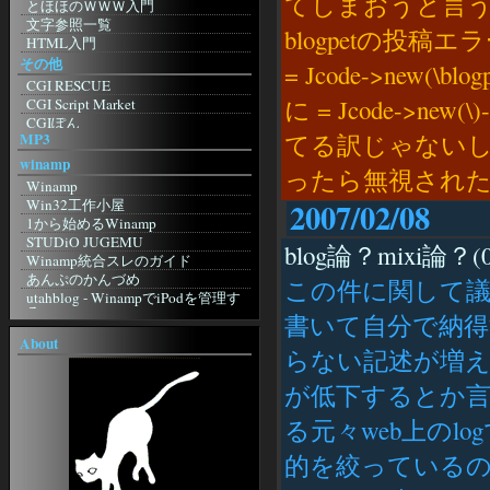
てしまおうと言うことでus
amazon.co.jp
とほほのＷＷＷ入門
Browser.js
RETSUDEN
NetMile
文字参照一覧
タブブラウザ推奨委員会
blogpetの投稿エラー
跡 地
WebMoney
HTML入門
Sleipnir
がらくた館跡地
eBOOK・OFF
その他
= Jcode->new(\bl
Sylera
特に意味もなく
Domino's Pizza
CGI RESCUE
Lynx
Imitation Flowers：日記
すかいらーく
に = Jcode->
CGI Script Market
影鷹
ぎほたるしんちゃん
CGIぽん
Amaya
KUNSTMUSEUM
MP3
てる訳じゃないし、
Going My Way
Lite
良い子のジャポニカ日記帳
ImageCanvas
JBrowser
winamp
☆美幼女の日記帳・３☆
ったら無視された
KENT WEB
桃色蜥蜴日記
Winamp
MAKOTO3.NET
三日坊主克服日記
Win32工作小屋
2007/02/08
Mini CGI
似非勇者の隠れ家
1から始めるWinamp
WonderLink【CGI配布サイト】
良い子のジャポニカ日記帳
STUDiO JUGEMU
blog論？mixi論？(0
ぴんぽんすくりぷと
ふにふに
Winamp統合スレのガイド
インターネット＆CGI入門講座
ARUPU
あんぷのかんづめ
この件に関して
個人掲示板 powered by teacup.
Ownerの外部Log
utahblog - WinampでiPodを管理す
研究室☆
る
六角軍記
書いて自分で納得
CGI・Perl入門
foobar2000
無人の家で発見された手記
About
FLASH DESIGN WILL
blizzardの日記
らない記述が増
foobar2000
TrendMicro
おはようから おやすみまで 己を見
foobar2000 Wiki
シマンテック
つめる
が低下するとか
non existent
WebArchive
ジャコウネコの棲む森
その他
onMap
無銘の刀
る元々web上のlo
駄歌詞屋本舗
WindowsFAQ
ぼんやりweblog
Lame
2ch
ぼうやあんweblog
的を絞っているの
午後のこ～だ