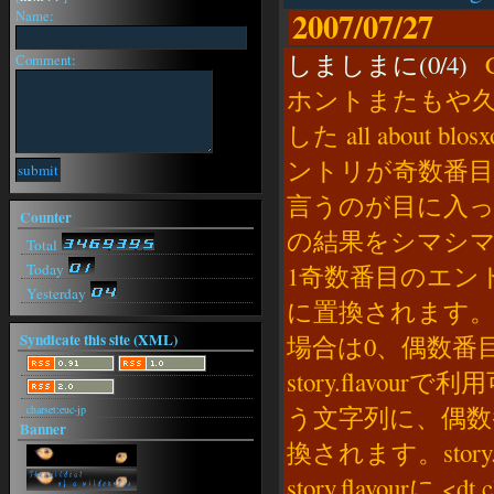
https://arsenev-art.ru/
2007/07/27
Name:
RobinCoeta[26-08-03(月) 19:29]
https://arsenev-art.ru/
しましまに(0/4)
Ca
Comment:
RobinCoeta[26-08-03(月) 18:31]
https://arsenev-art.ru/
ホントまたもや久
RobinCoeta[26-08-03(月) 15:42]
した all about 
https://arsenev-art.ru/
RobinCoeta[26-08-03(月) 15:22]
ントリが奇数番
https://arsenev-art.ru/
言うのが目に入った
RobinCoeta[26-08-03(月) 15:16]
Counter
https://arsenev-art.ru/
の結果をシマシマ
RobinCoeta[26-08-03(月) 15:08]
Total
https://arsenev-art.ru/
Today
1奇数番目のエン
Yesterday
に置換されます。st
Syndicate this site (XML)
場合は0、偶数番
story.flavo
う文字列に、偶数
charset:euc-jp
Banner
換されます。story
story.flavourに <