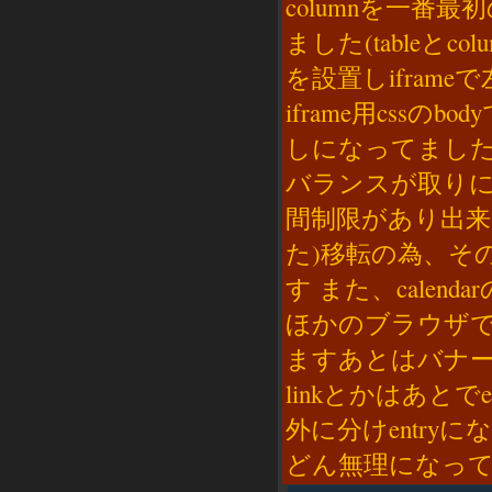
columnを一番
ました(tableとc
を設置しifram
iframe用css
しになってました
バランスが取りに
間制限があり出
た)移転の為、そ
す また、calen
ほかのブラウザ
ますあとはバナーを
linkとかはあとでe
外に分けentry
どん無理になっ