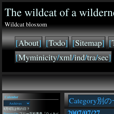
The wildcat of a wildern
Wildcat blosxom
[
About
]
[
Todo
]
[
Sitemap
]
[
[
Myminicity
/
xml
/
ind
/
tra
/
sec
]
Calendar
Category別
8月8日は何の日？
2007/07/27
Powered by
フリー百科事典『ウィキペ