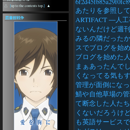
6f2d45fb85a29f0fc89
日本語版公式
recursoshumansaandorra
△
[
up to the contents top.
]
▲
無料体験版
あたりを参照し
from
英語版公式
CandidatsofertesLaborals
station-Sebilis
図書館戦争
ARTIFACT 
from
pornoseyret
ギルド検索
久々にblosxomいじりをしてみま
プレイヤー検索
ないんだけど週刊
した
日本語版特設
from
Jesuren
みるの隣だったか
アドベンチャーパック
from
Jesuren
Splitpaw Saga
from
スーパーコピーアク
スでブログを始
Splitpaw Saga購入
セサリー750
Bloodline Chronicles
from
エルメス横浜駅
ブログを始めた
拡張ディスク
from
Robertfum
logitec NAS
Desert of Flames
まぁあったんで
from
日本超人気スーパー
ニュース
コピーブランド専門店
くなってる気も
EQII 徒然News
from
SkyDeckBrisbane
EQIIJE 初心者スレ まとめサイト
from
newestcasinos
管理が面倒にな
各種EQ2アンテナ
from
家具特化サイト
doestheslotmachineworkdiffertlyifyouput$20or$110in
鯖や自他草場の管
4Gamer
from
ブローカー価格情報
verifiedonlinecasinosaustralia
て断念した人たち
画面表示オプション設定ガイド
UI
くないだろうけど
OHVITAE
も英語サービスで
EQ2Interface
スペル＆アーツ