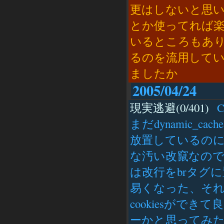
更はしないと思います
とか使ってれば
いるところもあり
るのを流用して
ましたか
2005/04/24
現実逃避(0/401)
Ca
まだdynamic_cac
放置しているのにgu
な汚い改竄なので配
は改行をbrタグ
易くなった、それだけ
cookiesがで
ーかと思ってみ