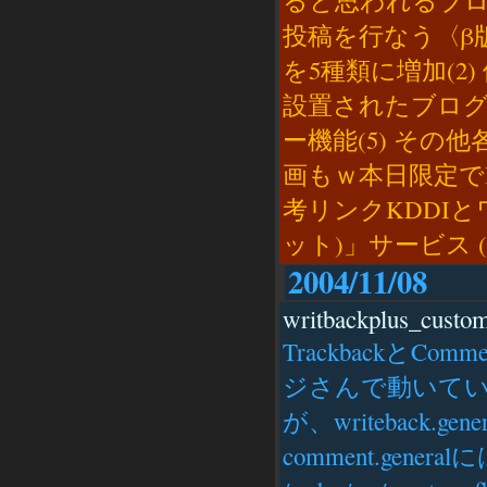
ると思われるブロ
投稿を行なう〈β
を5種類に増加(2)
設置されたブログ
ー機能(5) そ
画もｗ本日限定でB
考リンクKDDIとワ
ット)」サービス (β
2004/11/08
writbackplus_custo
TrackbackとCo
ジさんで動いているw
が、writeback.gene
comment.generalには