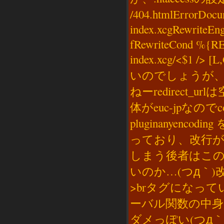
/404.htmlErrorDocu
index.xcgRewrite
fRewriteCond %{R
index.xcg/<$
いのでしょうが
ねーredirect_ur
体がeuc-jpなのでc
pluginanyen
っており、改行が消え
しまう後者はこ
いのか…(つд｀)
>brタグになっ
ーバル関数の中
ダメっぽい(つд｀) 最後にa