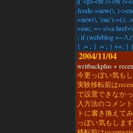
|| '<p><br /><br /><
Jcode->new(\, )->euc
>new(\, 'euc')->(); 
>euc; =~ s/<a href=\
; if (web/blog =~ /\./
{ .= ; } .= ; } ++; } 
2004/11/04
writbackplus + recen
今更っぽい気も
実験移転前はrecentw
で設置できなかったのですN
入方法のコメントで
トに書き換えてみましたr
っぽい気もしま
移転前はrecentwri