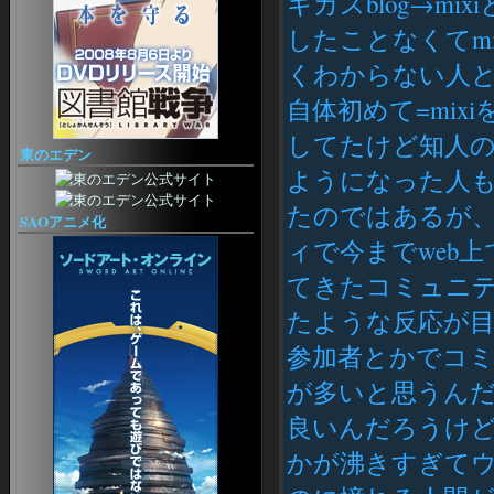
キガスblog→mi
EQ2 Spells III
EQ2 Craft
したことなくてmi
アーティザン
くわからない人
ら・もずくなEQ2
EQ2 Artisan
自体初めて=mi
EQ2 Recipe
クエスト
してたけど知人の
EQ2JE @Wiki
東のエデン
べるめも
ようになった人も
EQ2 M and Q
Allakhazam's EQII
たのではあるが
SAOアニメ化
Heritage
Prismatic
ィで今までweb
EQ2 OGaming
てきたコミュニ
日記
センスが無い！
たような反応が目
アバウトなEQ2日記
EQ2ブログ集（ライブドア）
参加者とかでコ
その他
が多いと思うん
EQ2用語集
EQⅡ日本語版【初心者ガイド】
良いんだろうけど
An EverQuest Island
EQ2 Craft
かが沸きすぎてウ
EQII 研究所（仮）
EQII 日本語版メモ