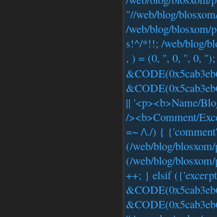
"//web/blog/blosxom
/web/blog/blosxom/pl
s!^/*!!; /web/blog/b
, ) = (0, '', 0, '', 0,
&CODE(0x5cab3eb6854
&CODE(0x5cab3eb6854
|| '<p><b>Name/Blo
/><b>Comment/Excerp
=~ /\./) { {'comme
(/web/blog/blosxom/
(/web/blog/blosxom/p
++; } elsif ({'excerpt
&CODE(0x5cab3eb6854
&CODE(0x5cab3eb6854