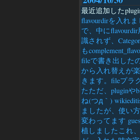
最近追加したplugins
flavourdirを入
で、中にflavo
識されず、Categ
もcomplement_
fileで書き出したの
から入れ替えが
きます。fileプラ
たただ、plugi
ね(つд｀) wikiedit
ましたが、使い方がわか
変わってます gues
植しましたこれ、改行