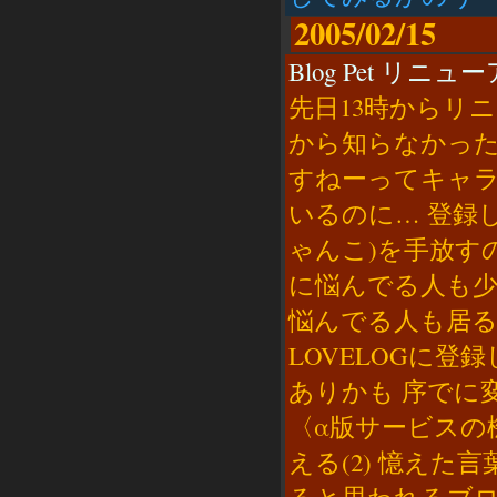
2005/02/15
Blog Pet リニュー
先日13時からリ
から知らなかったよ
すねーってキャ
いるのに… 登録
ゃんこ)を手放す
に悩んでる人も
悩んでる人も居る
LOVELOGに
ありかも 序でに変
〈α版サービスの機
える(2) 憶えた