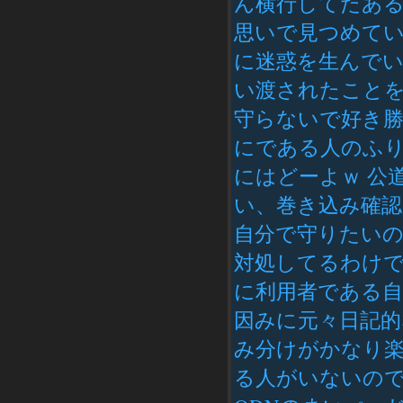
ん横行してたあ
思いで見つめて
に迷惑を生んで
い渡されたこと
守らないで好き
にである人のふ
にはどーよｗ 公
い、巻き込み確
自分で守りたいの
対処してるわけ
に利用者である
因みに元々日記的な
み分けがかなり
る人がいないの