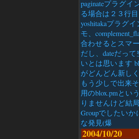
paginateプ
る場合は２３行目
yoshitaka
モ、complement
合わせるとスマート
だし、dateだっ
いとは思います b
がどんどん新しく
もう少しで出来そう
用のblox.pm
りませんけど結局たどり着
Groupでした
な発見(爆
2004/10/20