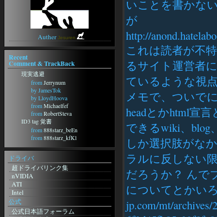
Anison Generation -アニソン ジェ
いことを書かな
ネレーション-
アニソン★歌詞検索
が
SWEETY
http://anond.hatela
Auther
Jesuren.
これは読者が不
Recent
るサイト運営者に
Comment & TrackBack
現実逃避
ているような視点
from
Jerrynum
by JamesTok
メモで、ついでに
by LloydHoova
from
Michaelfef
headとかhtm
from
RobertSteva
ID3 tag 覚書
できるwiki、bl
from
888starz_beEn
from
888starz_kfKl
しか選択肢がなか
from
888starz_weSi
from
888starz_zaMt
ラルに反しない
ドライバ
from
888starz_jisn
超ドライバリンク集
フォーラムに動きがｗ
だろうか？ んでブ
nVIDIA
from
http://m-
ATI
Grp.ru/redirect.php?
についてとかいろいろ出
Intel
url=https://Anuntescu.ro/index.php?
page=user&action=pub_profile&id=81650
公式
jp.com/mt/archives/
from
curriculumvitaeandorra
公式日本語フォーラム
from