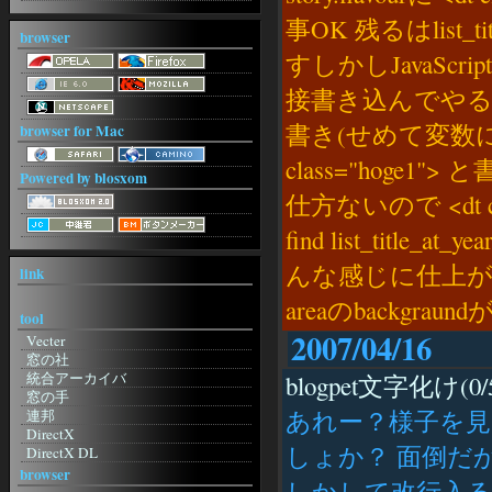
事OK 残るはlist_title_
browser
すしかしJavaSc
接書き込んでや
書き(せめて変数にしろよ
browser for Mac
class="hoge
Powered by blosxom
仕方ないので <dt cla
find list_title_a
んな感じに仕上がりま
link
areaのbackgr
tool
2007/04/16
Vecter
窓の社
統合アーカイバ
blogpet文字化け(0/
窓の手
あれー？様子を
連邦
DirectX
しょか？ 面倒だ
DirectX DL
ねこみみの世を忍ぶ仮のHP
browser
しかして改行入
紙 2001