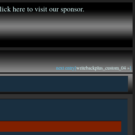
next entry[
writebackplus_custom_04 »
]