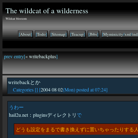
The wildcat of a wilderness
Wildcat blosxom
[
About
]
[
Todo
]
[
Sitemap
]
[
Teacup
]
[
Jbbs
]
[
Myminicity
/
xml
/
ind
prev entry[
« writebackplus
]
writebackとか
Categories [
] [
2004 08 02
(Mon) posted at 07:24]
うわー
hail2u.net：pluginsディレクトリ
で
どうも設定をまるで書き換えずに置いちゃったりする