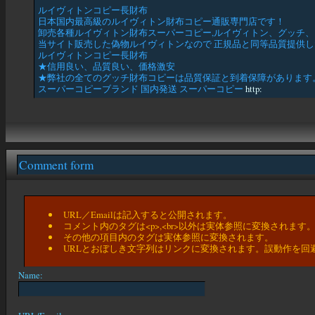
ルイヴィトンコピー長財布
日本国内最高級のルイヴィトン財布コピー通販専門店です！
卸売各種ルイヴィトン財布スーパーコピー,ルイヴィトン、グッチ、
当サイト販売した偽物ルイヴィトンなので 正規品と同等品質提供し
ルイヴィトンコピー長財布
★信用良い、品質良い、価格激安
★弊社の全てのグッチ財布コピーは品質保証と到着保障があります
スーパーコピーブランド 国内発送 スーパーコピー
http:
Comment form
URL／Emailは記入すると公開されます。
コメント内のタグは<p>,<br>以外は実体参照に変換されます
その他の項目内のタグは実体参照に変換されます。
URLとおぼしき文字列はリンクに変換されます。誤動作を回
Name: