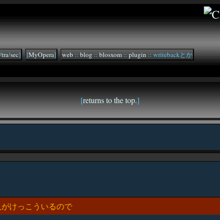
/
tra
/
sec
]
[
MyOpera
]
web
::
blog
::
blosxom
::
plugin
:: writebackとか
[
returns to the top.
]
人がけっこういるので