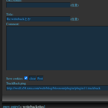
URL/Email:
(任意)
Title:
(任意)
Comment:
Save cookies:
TrackBack ping
prev entry[
« writebackplus
]