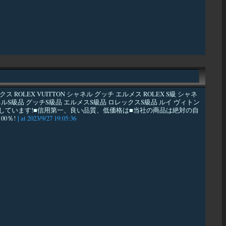
X VUITTON シャネル グッチ エルメス ROLEX S級 シャネ
品 シャネルS級品 グッチS級品 エルメスS級品 ロレックスS級品 ルイ ヴィトン
を期待しています!■信用第一、良い品質、低価格は■当社の商品は絶対の自
0％!
] at 2023/9/27 19:05:36