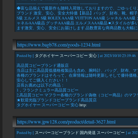
---------------- ----------------- ---------------- ---------------
◆富な品揃えで最新作も随時入荷致しておりますので、ごゆっくり
ブランド 激安、安心、安全大特価【新品】バッグ、財布、靴、帽子、アパレル
S級 エルメス S級 ROLEX AAA級 VUITTON AAA級 シャネル
ャネルAAA級品 グッチAAA級品 エルメスAAA級品 ■スタイル
ます激安、安心、安全にお届けします.品数豊富な商商品数も大幅に増
https://www.bagb78.com/goods-1234.html
Posted by [
タグホイヤー スーパーコピー 安心
] at 2023/10/10 23:19:46
高品質コピーブランド通販店
当店は主に高品質低価格複製品も含め、腕時計、バッグ、財布、マ
各種のブランドはそろって、在庫情報は随時更新しそして優待価格、品
安心してご購入ください！！
店長お薦めは以下の商品：
1，フランクミュラー高品質コピー
2,高品質コピー マフラー各種のブランド偽物（コピー商品）のマフ
★歓迎光臨ブランドコピーブランド高品質店
タグホイヤー スーパーコピー 安心
http:
https://www.jpw128.com/product/detail-3627.html
Posted by [
スーパーコピーブランド 国内発送 スーパーコピー
] at 202