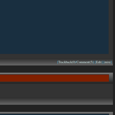
[
Trackback(0)
/
Comment(5)
] [
Edit
] [
mixi
]