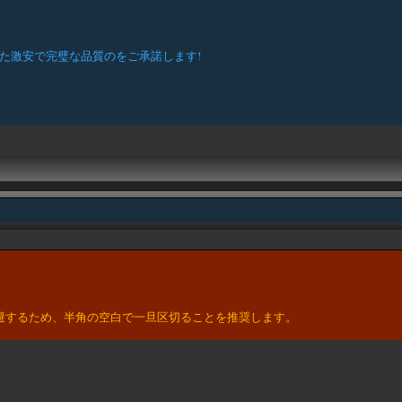
た激安で完璧な品質のをご承諾します!
。
。
避するため、半角の空白で一旦区切ることを推奨します。