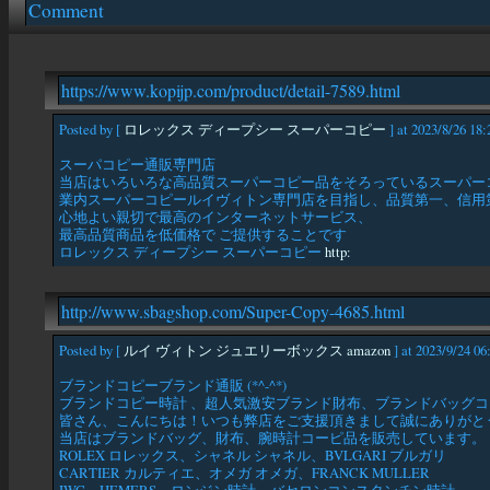
Comment
https://www.kopijp.com/product/detail-7589.html
Posted by [
ロレックス ディープシー スーパーコピー
] at 2023/8/26 18:
スーパコピー通販専門店
当店はいろいろな高品質スーパーコピー品をそろっているスーパー
業内スーパーコピールイヴィトン専門店を目指し、品質第一、信用
心地よい親切で最高のインターネットサービス、
最高品質商品を低価格で ご提供することです
ロレックス ディープシー スーパーコピー
http:
http://www.sbagshop.com/Super-Copy-4685.html
Posted by [
ルイ ヴィトン ジュエリーボックス amazon
] at 2023/9/24 06
ブランドコピーブランド通販 (*^-^*)
ブランドコピー時計 、超人気激安ブランド財布、ブランドバッグコ
皆さん、こんにちは！いつも弊店をご支援頂きまして誠にありがと
当店はブランドバッグ、財布、腕時計コーピ品を販売しています。
ROLEX ロレックス、シャネル シャネル、BVLGARI ブルガリ
CARTIER カルティエ、オメガ オメガ、FRANCK MULLER