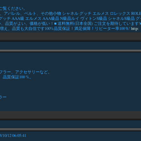
ご覧ください。
、ベルト、その他小物 シャネル グッチ エルメス ロレックス ROLEX VUIT
 AAA級 グッチ AAA級 エルメス AAA級品 N級品ルイ ヴィトンS級品 シャネルS
が多い、品質がよい、価格が低い！■ 送料無料(日本全国) ご注文を期待してい
え、品質も大自信です100%品質保証！満足保障！リピーター率100％!
http:
フラー、アクセサリーなど。
質保証100 %。
ラー
3/10/12 06:05:41