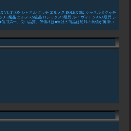
TON シャネル グッチ エルメス ROLEX S級 シャネル S グッチ
級品 グッチS級品 エルメスS級品 ロレックスS級品 ルイ ヴィトンAAA級品 シ
ます!■信用第一、良い品質、低価格は■当社の商品は絶対の自信が御座い