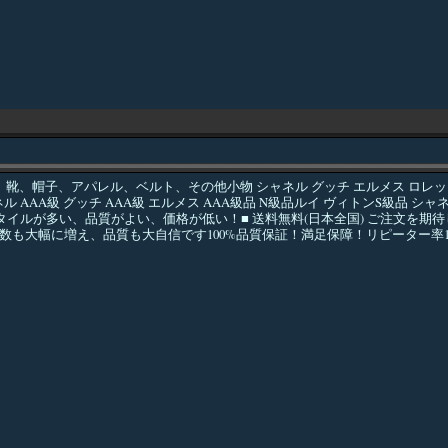
子、アパレル、ベルト、その他小物 シャネル グッチ エルメス ロレックス ROLE
A級 シャネル AAA級 グッチ AAA級 エルメス AAA級品 N級品ルイ ヴィトンS級
 ■スタイルが多い、品質がよい、価格が低い！■ 送料無料(日本全国) ご注文
も大幅に増え、品質も大自信です100%品質保証！満足保障！リピーター率10