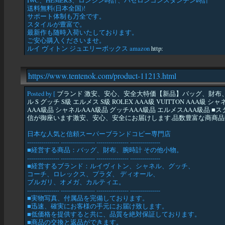
IWC、HEMERS、ロンジン時計、バセロンコンスタンチン時計
送料無料(日本全国)!
サポート体制も万全です。
スタイルが豊富で。
最新作も随時入荷いたしております。
ご安心購入くださいませ。
ルイ ヴィトン ジュエリーボックス amazon
http:
https://www.tentenok.com/product-11213.html
Posted by [
ブランド 激安、安心、安全大特価【新品】バッグ、財布、靴、帽
ル S グッチ S級 エルメス S級 ROLEX AAA級 VUITTON AA
AAA級品 シャネルAAA級品 グッチAAA級品 エルメスAAA級品
信が御座います激安、安心、安全にお届けします.品数豊富な商商品数
日本な人気と信頼スーパーブランドコピー専門店
---------------- ----------------- ---------------- ---------------
■経営する商品：バッグ、財布、腕時計 その他小物。
---------------- ----------------- ---------------- ---------------
■経営するブランド：ルイヴィトン、シャネル、グッチ、
コーチ、ロレックス、プラダ、 ディオール、
ブルガリ、オメガ、カルティエ。
---------------- ----------------- ---------------- ---------------
■実物写真、付属品を完備しております。
■迅速、確実にお客様の手元にお届け致します。
■低価格を提供すると共に、品質を絶対保証しております。
■商品の交換と返品ができます。