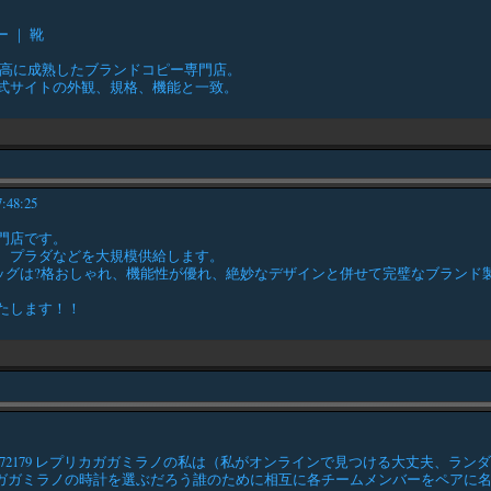
）
 ｜ 靴
最高に成熟したブランドコピー専門店。
式サイトの外観、規格、機能と一致。
7:48:25
門店です。
、プラダなどを大規模供給します。
メス バッグは?格おしゃれ、機能性が優れ、絶妙なデザインと併せて完璧なブランド
たします！！
072179 レプリカガガミラノの私は（私がオンラインで見つける大丈夫、ランダマ
ガガミラノの時計を選ぶだろう誰のために相互に各チームメンバーをペアに名前を