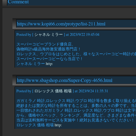
Comment
https://www.kopi66.com/protype/list-211.html
Posted by [
シャネル ミラー
] at 2023/9/22 19:45:04
スーパーコピーブランド優良店、
偽物時計n級品海外激安通販専門店！
ロレックス、ウブロをはじめとした、様々なスーパーコピー時計の
スーパースーパーコピーなら当店で！
シャネル ミラー
http:
http://www.sbagshop.com/Super-Copy-4656.html
Posted by [
ロレックス 価格 相場
] at 2023/9/24 11:35:31
ガガミラノ 時計,ロレックス 時計,ウブロ 時計等を数多く取り揃
絶妙または贅沢な時計を所有することは、多数の人々の夢です。当
一目惚れされたガガミラノ 時計,ロレックス 時計,ウブロ 時計は
から、価格やスペック、ランキング、満足度など、さまざまな条件
当店は送料無料サービスを実施中！絶対お見逃さないでください！
ロレックス 価格 相場
http: