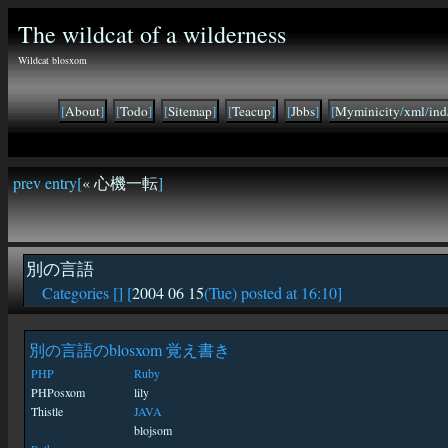
The wildcat of a wilderness
Wildcat blosxom
[
About
]
[
Todo
]
[
Sitemap
]
[
Teacup
]
[
Jbbs
]
[
Myminicity
/
xml
/
ind
prev entry[
« 心機一転
]
別の言語
Categories [
] [
2004 06 15
(Tue) posted at 16:10]
別の言語のblosxom 覚え書き
PHP
Ruby
PHPosxom
lily
Thistle
JAVA
blojsom