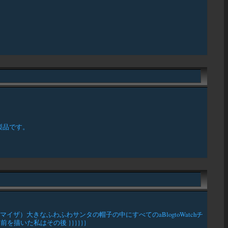
製品です。
イザ）大きなふわふわサンタの帽子の中にすべてのaBlogtoWatchチ
描いた私はその後 }}}}}}