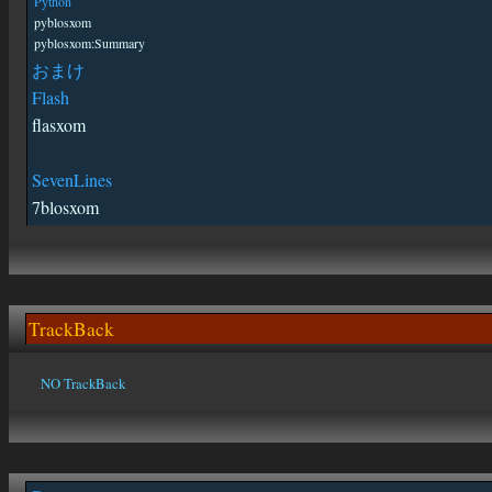
Python
pyblosxom
pyblosxom:Summary
おまけ
Flash
flasxom
SevenLines
7blosxom
TrackBack
NO TrackBack