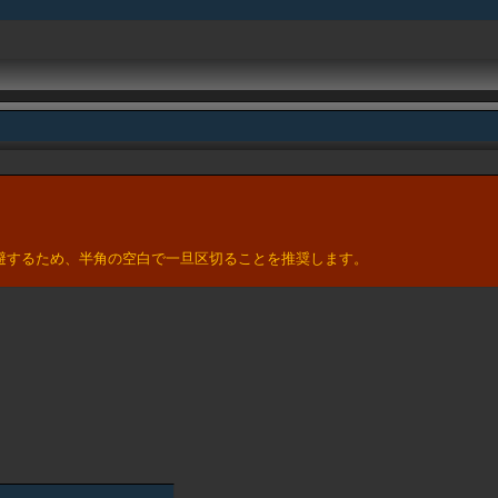
。
避するため、半角の空白で一旦区切ることを推奨します。