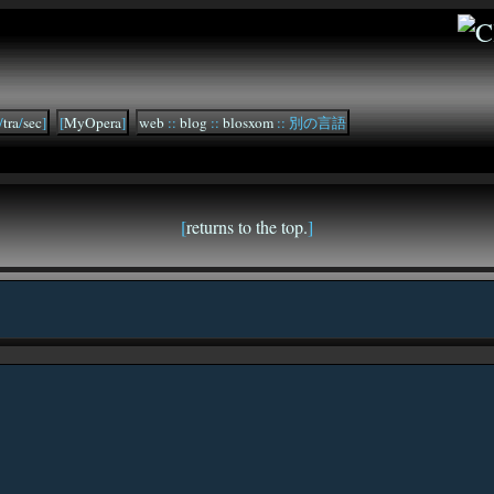
/
tra
/
sec
]
[
MyOpera
]
web
::
blog
::
blosxom
:: 別の言語
[
returns to the top.
]