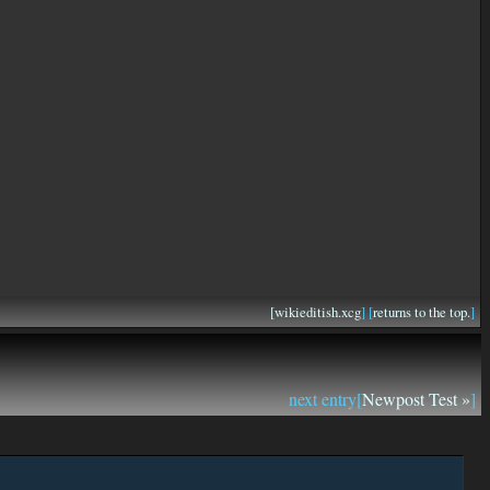
[
wikieditish.xcg
] [
returns to the top.
]
next entry[
Newpost Test »
]