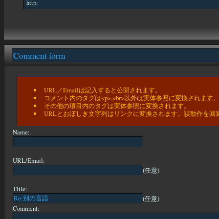
http:
Comment form
URL／Emailは記入すると公開されます。
コメント内のタグは<p>,<br>以外は実体参照に変換されます
その他の項目内のタグは実体参照に変換されます。
URLとおぼしき文字列はリンクに変換されます。誤動作を回
Name:
URL/Email:
(任意)
Title:
(任意)
Comment: