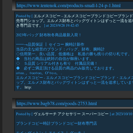
https://www.tentenok.com/products-small-l-24-p-1.html
Posted by [
エルメスコピー - エルメスコピーブランドコピーブラ
売専門ショップ。エルメス財布とバッグヴィトンはずっと一流を追求
き専門店です。
] at 2023/9/28 19:42:45
2023年バッグ 財布秋冬商品最新入荷！
━━→品質保証 ┃ セイコー 腕時計新作
当店の主な経営のブランド：バッグ、財布、腕時計
◇信用第一、良い品質、低価格は 私達の勝ち残りの切り札です。
◆ 当社の商品は絶対の自信が御座います。
◇ Ｓ品質 シリアル付きも有り 付属品完備！
◆ 必ずご満足頂ける品質の商品のみ販売しております。
o○oo. 。○oo○oo。O°○o o。 .
エルメスコピー - エルメスコピーブランドコピーブランド・エル
ップ。エルメス財布とバッグヴィトンはずっと一流を追求しています
す。
http:
https://www.bagb78.com/goods-2753.html
Posted by [
ヴェルサーチ アクセサリー スーパーコピー
] at 2023/10/10
ブランドコピー時計ブランドコピー財布専門店
ルイ・ヴィトン ｜ エルメス ｜ グッチ ｜