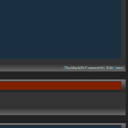
[
Trackback(0)
/
Comment(6)
] [
Edit
] [
mixi
]