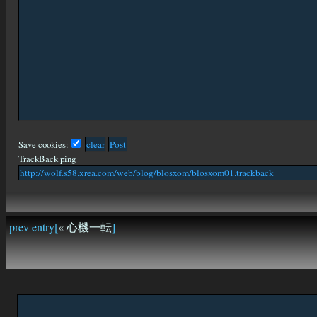
Save cookies:
TrackBack ping
prev entry[
« 心機一転
]