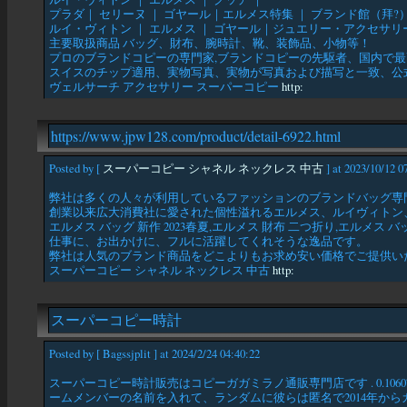
プラダ｜ セリーヌ ｜ ゴヤール｜エルメス特集 ｜ ブランド館（拜?
ルイ・ヴィトン ｜ エルメス ｜ ゴヤール｜ジュエリー・アクセサリー
主要取扱商品 バッグ、財布、腕時計、靴、装飾品、小物等！
プロのブランドコピーの専門家,ブランドコピーの先駆者、国内で
スイスのチップ適用、実物写真、実物が写真および描写と一致、公
ヴェルサーチ アクセサリー スーパーコピー
http:
https://www.jpw128.com/product/detail-6922.html
Posted by [
スーパーコピー シャネル ネックレス 中古
] at 2023/10/12 0
弊社は多くの人々が利用しているファッションのブランドバッグ専
創業以来広大消費社に愛された個性溢れるエルメス、ルイヴィトン
エルメス バッグ 新作 2023春夏,エルメス 財布 二つ折り,エル
仕事に、お出かけに、フルに活躍してくれそうな逸品です。
弊社は人気のブランド商品をどこよりもお求め安い価格でご提供い
スーパーコピー シャネル ネックレス 中古
http:
スーパーコピー時計
Posted by [ Bagssjplit ] at 2024/2/24 04:40:22
スーパーコピー時計販売はコピーガガミラノ通販専門店です . 0.106
ームメンバーの名前を入れて、ランダムに彼らは匿名で2014年から