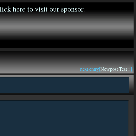
next entry[
Newpost Test »
]