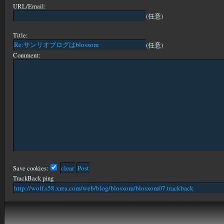
URL/Email:
(任意)
Title:
(任意)
Comment:
Save cookies:
TrackBack ping