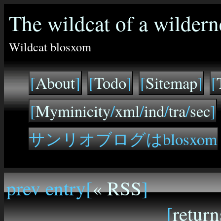
The wildcat of a wildern
Wildcat blosxom
[
About
]
[
Todo
]
[
Sitemap
]
[
[
Myminicity
/
xml
/
ind
/
tra
/
sec
]
サンリオブログはblosxom
prev entry[
« RSS
]
[
return