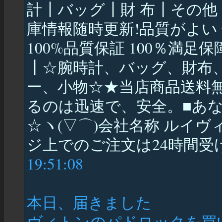
計┃バッグ┃財 布┃その他
庫情報随時更新!品質がよい
100%品質保証 100％満足
┃☆腕時計、バッグ、財布
ー、小物☆★当店商品送料無
るのは迅速で、安全。■あ
☆ヽ(▽⌒)会社名称 ルイ
ジ上でのご注文は24時間受
19:51:08
本日、届きました
ヴィトンのパドロックを買