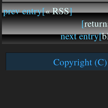
prev entry[
« RSS
]
[
return
next entry[
b
Copyright (C)