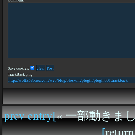
Save cookies:
TrackBack ping
prev entry[
« 一部動きま
[
return