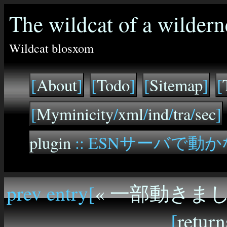
The wildcat of a wildern
Wildcat blosxom
[
About
]
[
Todo
]
[
Sitemap
]
[
[
Myminicity
/
xml
/
ind
/
tra
/
sec
]
plugin
:: ESNサーバで
prev entry[
« 一部動きま
[
return