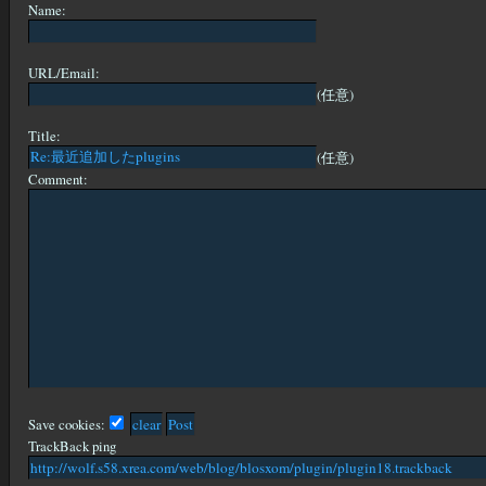
Name:
URL/Email:
(任意)
Title:
(任意)
Comment:
Save cookies:
TrackBack ping