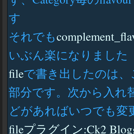
す
それでも
complement_fla
いぶん楽になりました
file
で書き出したのは、こうさ
部分です。次から入れ
どがあればいつでも変
fileプラグイン:Ck2 Blogg