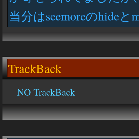
当分はseemoreのhide
TrackBack
NO TrackBack