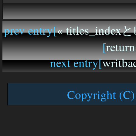
prev entry[
« titles_indexと
[
return
next entry[
writba
Copyright (C)