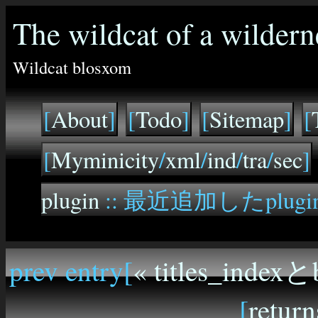
The wildcat of a wildern
Wildcat blosxom
[
About
]
[
Todo
]
[
Sitemap
]
[
[
Myminicity
/
xml
/
ind
/
tra
/
sec
]
plugin
:: 最近追加したplugi
prev entry[
« titles_indexと
[
return