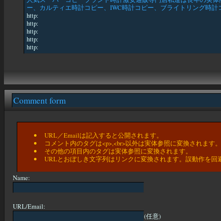
ー、カルティエ時計コピー、IWC時計コピー、ブライトリング時計コ
http:
http:
http:
http:
http:
Comment form
URL／Emailは記入すると公開されます。
コメント内のタグは<p>,<br>以外は実体参照に変換されます
その他の項目内のタグは実体参照に変換されます。
URLとおぼしき文字列はリンクに変換されます。誤動作を回
Name:
URL/Email:
(任意)