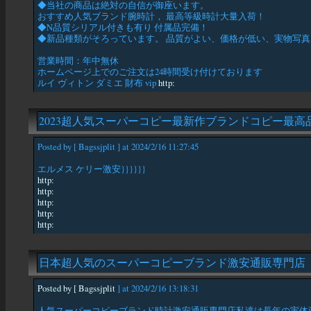
◆当社の商品は絶対の自信が御座います。
おすすめ人気ブランド腕時計， 最高等級時計大量入荷！
◆N品質シリアル付きも有り 付属品完備！
◆新品種類がそろっています。 品質がよい、価格が低い、実物写真
営業時間：年中無休
ホームページ上でのご注文は24時間受け付けております
ルイ ヴィトン ダミエ 財布 vip
http:
2023超人気スーパーコピー最新作ブランドコピー最高
Posted by [ Bagssjplit ] at 2024/2/16 11:27:45
エルメス ケリー激安}}}}}}
http:
http:
http:
http:
http:
日本超人気のスーパーコピーブランド激安通販専門店
Posted by [ Bagssjplit
] at 2024/2/16 13:18:31
人気スーパーコピーブランド時計激安通販専門店私達は長年の実体