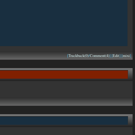
[
Trackback(0)
/
Comment(4)
] [
Edit
] [
mixi
]