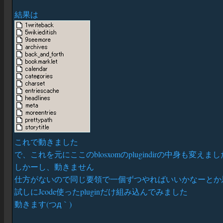
結果は
これで動きました
で、これを元にここのblosxomのplugindirの中身も変えまし
しかーし、動きません
仕方がないので同じ要領で一個ずつやればいいかなーとか
試しにJcode使ったpluginだけ組み込んでみました
動きます(つд｀)