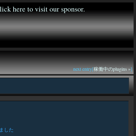
next entry[
稼働中のplugins »
]
ました