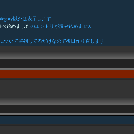
ategory以外は表示します
調べ始めました
のエントリが読み込めません
について羅列してるだけなので後日作り直します