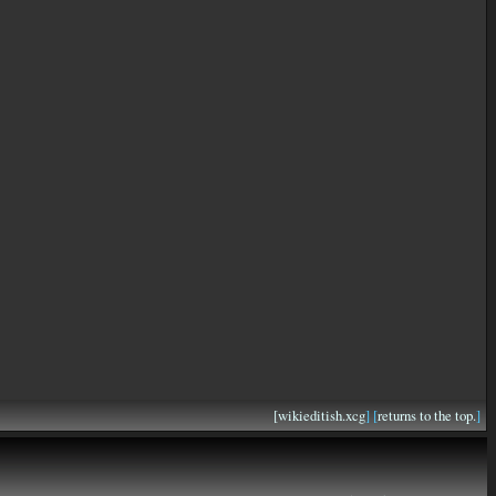
[
wikieditish.xcg
] [
returns to the top.
]