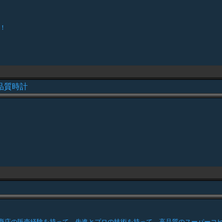
！
品質時計
商店の販売経験を持って、先進とプロの技術を持って、高品質のスーパーコピ