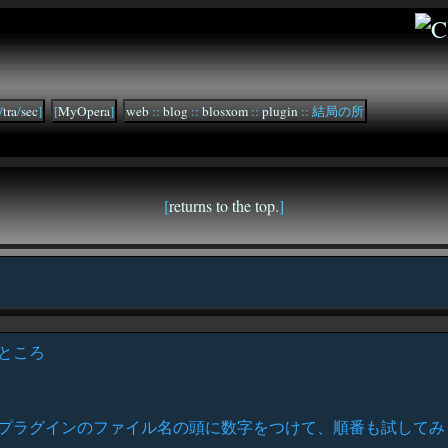
/
tra
/
sec
]
[
MyOpera
]
web
::
blog
::
blosxom
::
plugin
:: 結局の所
[
returns to the top.
]
たところ
プラグインのファイル名の頭に数字をつけて、順番も試してみ