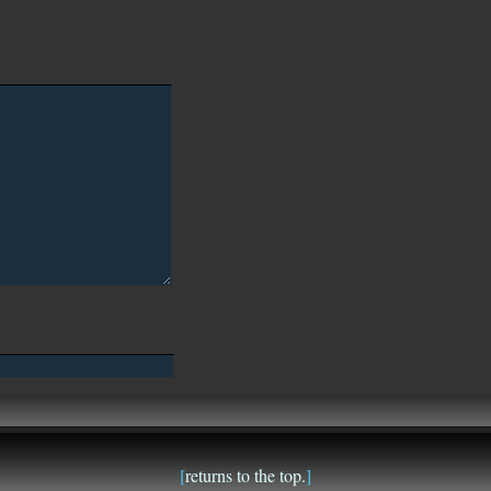
[
returns to the top.
]