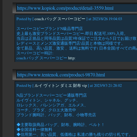
https://www.kopiok.com/product/detail-3559.html
Posted by [
coach バッグ スーパーコピー
] at 2023/8/26 19:04:03
スーパーコピーブランドN級品専門店
史上最も激安ブランドスーパーコピー-即日 配送可,100%入荷。
当店は正規品と同等品質は品質3年保証でご注文から5 日でお届け
レディースとメンズ激安通販専門店!品質と本物は同様です。
全て新品、高い品質、激安 、送料は無料です( 日本全国)すべての
スーパーコピー時計:
coach バッグ スーパーコピー
http:
https://www.tentenok.com/product-9870.html
Posted by [
ルイ ヴィトン ダミエ 財布 vip
] at 2023/9/3 21:28:02
N品ブランドスーパーコピー通販専門店
ルイヴィトン、シャネル、グッチ、
ロレックス、バレンシアガ、エルメス、
コーチ、ブラダ、クロエ大激売中
ブランド腕時計、バッグ、財布、小物専売店
◆主要取扱商品 バッグ、財布、腕時計、ベルト！
◆全国送料一律無料
◆信用第一、良い品質、低価格は 私達の勝ち残りの切り札です。