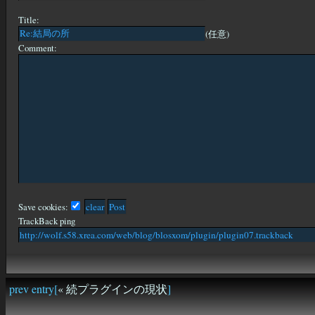
Title:
(任意)
Comment:
Save cookies:
TrackBack ping
prev entry[
« 続プラグインの現状
]