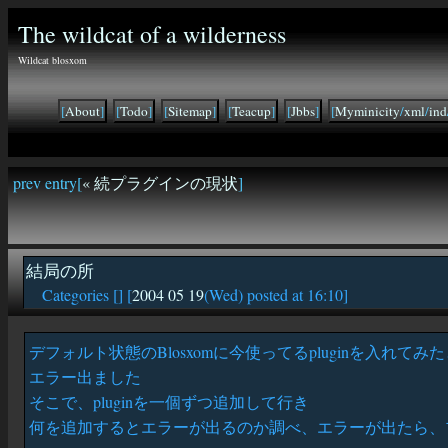
The wildcat of a wilderness
Wildcat blosxom
[
About
]
[
Todo
]
[
Sitemap
]
[
Teacup
]
[
Jbbs
]
[
Myminicity
/
xml
/
ind
prev entry[
« 続プラグインの現状
]
結局の所
Categories [
] [
2004 05 19
(Wed) posted at 16:10]
デフォルト状態のBlosxomに今使ってるpluginを入れてみ
エラー出ました
そこで、pluginを一個ずつ追加して行き
何を追加するとエラーが出るのか調べ、エラーが出たら、