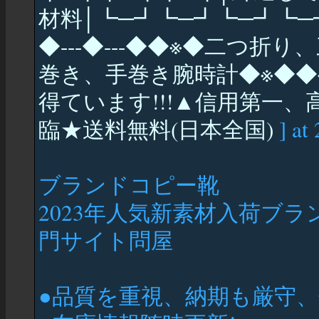
材料│┗─┛┗─┛┗─┛┗─┛◆---◆
◆---◆---◆◆※◆二つ折
巻き、手巻き腕時計◆※◆◆
得ています!!!▲信用第一、
臨★送料無料(日本全国)
] at
ブランドコピー靴
2023年人気新素材入荷ブ
門サイト問屋
●品質を重視、納期も厳守