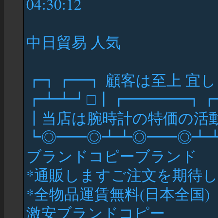
04:30:12
中日貿易 人気
┏┓┏━┓ 顧客は至上 宜
┏┻┻┛□┃┏━━━━┓
┃当店は腕時計の特価の活
┗◎━━◎┻┻◎━━◎┻
ブランドコピーブランド
*通販しますご注文を期待
*全物品運賃無料(日本全国)
激安ブランドコピー