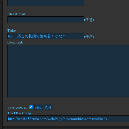
URL/Email:
(任意)
Title:
(任意)
Comment:
Save cookies:
TrackBack ping