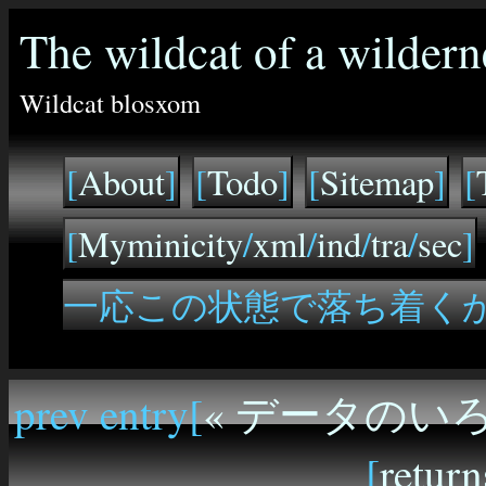
The wildcat of a wildern
Wildcat blosxom
[
About
]
[
Todo
]
[
Sitemap
]
[
[
Myminicity
/
xml
/
ind
/
tra
/
sec
]
一応この状態で落ち着く
prev entry[
« データのい
[
return