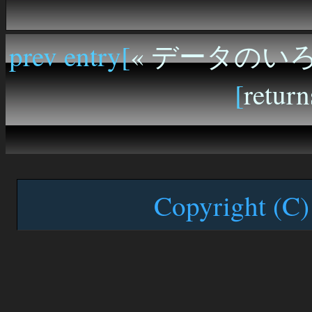
prev entry[
« データのい
[
return
Copyright (C)