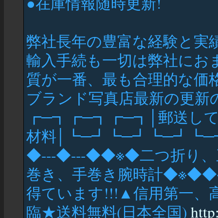
●在庫情報随時更新!
弊社長年の豊富な経験と実
輸入手続も一切は弊社にお
質が一番、最も合理的な価
ブランド写真店最新の更新
┏─┓┏─┓┏─┓│郵送して
材料│┗─┛┗─┛┗─┛┗─┛◆---◆
◆---◆---◆◆※◆二つ折
巻き、手巻き腕時計◆※◆◆
得ています!!!▲信用第一、
臨★送料無料(日本全国)
http