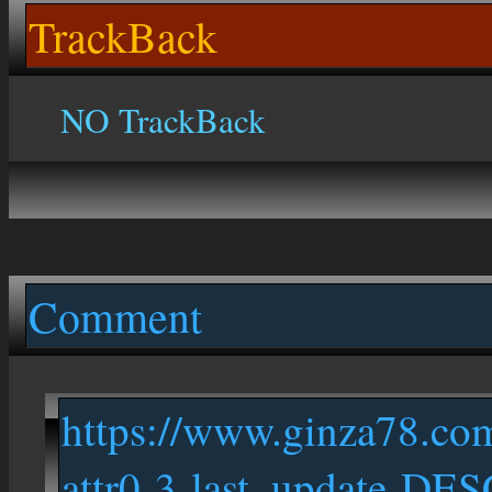
TrackBack
NO TrackBack
Comment
https://www.ginza78.c
attr0-3-last_update-DES