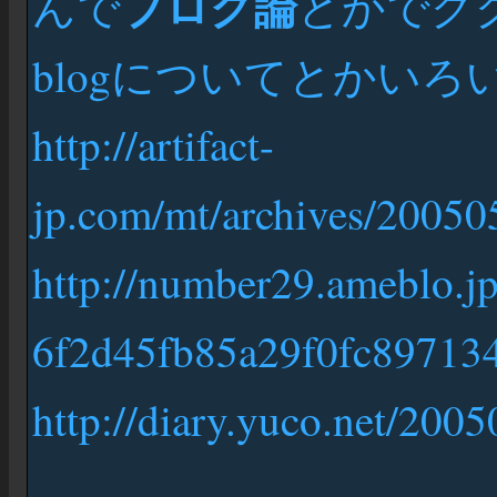
ブログ論
んで
とかでググ
blogについてとかい
http://artifact-
jp.com/mt/archives/20050
http://number29.ameblo.jp
6f2d45fb85a29f0fc89713
http://diary.yuco.net/200