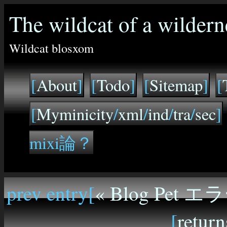
The wildcat of a wildern
Wildcat blosxom
[
About
]
[
Todo
]
[
Sitemap
]
[
[
Myminicity
/
xml
/
ind
/
tra
/
sec
]
mixi論？
prev entry[
« Blog Pet 
[
return