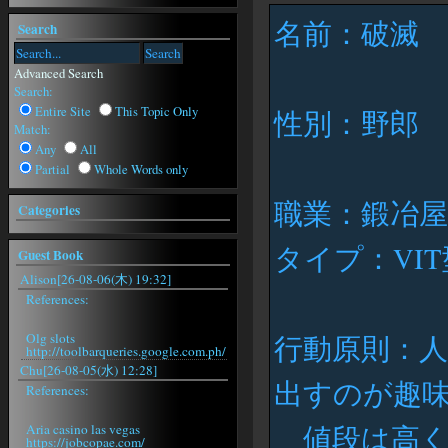
名前：破滅
Search
Advanced Search
Search:
Entire Site
This Topic Only
性別：野郎
Match:
Any
All
Partial
Whole Words only
職業：鍛冶屋
Categories
タイプ：VIT
Guest Book
Alison[26-08-06(木) 19:32]
References:
Olg slots
行動原則：
http://toolbarqueries.google.com.ph/
Chu[26-08-05(水) 12:28]
出すのが趣
References:
値段は高く
Aria casino las vegas
https://jobcopae.com/