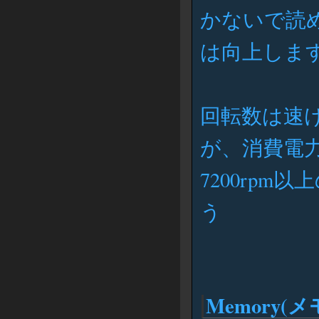
かないで読
は向上しま
回転数は速
が、消費電
7200rp
う
Memory(メ