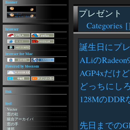
Banner
プレゼント
Categories [
browser
誕生日にプ
browser for Mac
ALiのRadeo
Powered by blosxom
AGP4xだけ
どっちにしろ
link
128MのD
tool
Vecter
窓の社
統合アーカイバ
先日までのGF
窓の手
連邦