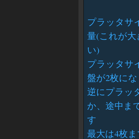
プラッタサ
量(これが
い)
プラッタサイ
盤が2枚に
逆にプラッタ
か、途中ま
す
最大は4枚