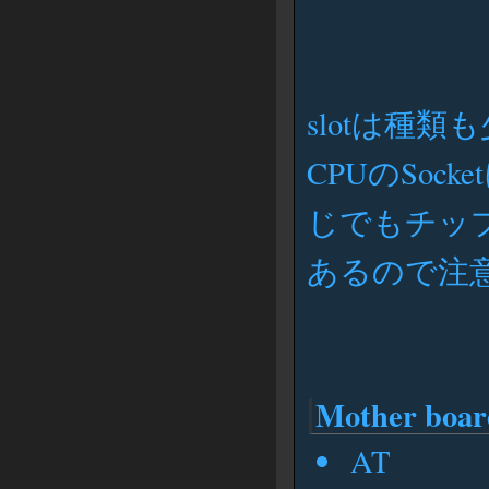
slotは種
CPUのSoc
じでもチッ
あるので注
Mother b
AT