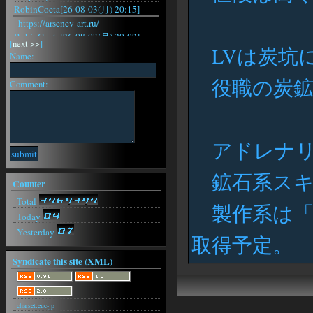
RobinCoeta[26-08-03(月) 20:15]
https://arsenev-art.ru/
RobinCoeta[26-08-03(月) 20:02]
[
next >>
]
LVは炭坑
https://arsenev-art.ru/
Name:
RobinCoeta[26-08-03(月) 19:29]
https://arsenev-art.ru/
役職の炭鉱
Comment:
RobinCoeta[26-08-03(月) 18:31]
https://arsenev-art.ru/
RobinCoeta[26-08-03(月) 15:42]
https://arsenev-art.ru/
アドレナリ
RobinCoeta[26-08-03(月) 15:22]
https://arsenev-art.ru/
RobinCoeta[26-08-03(月) 15:16]
鉱石系スキ
Counter
https://arsenev-art.ru/
RobinCoeta[26-08-03(月) 15:08]
Total
製作系は「
https://arsenev-art.ru/
Today
Yesterday
取得予定。
Syndicate this site (XML)
charset:euc-jp