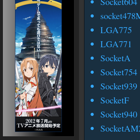
Socket604
アバウトなEQ2日記
EQ2ブログ集（ライブドア）
その他
socket47
EQ2用語集
EQⅡ日本語版【初心者ガイド】
LGA775
An EverQuest Island
EQ2 Craft
EQII 研究所（仮）
LGA771
EQII 日本語版メモ
ねっとげーむのえいかいわ。新版
SocketA
ローブ画像コレクション
馬ガイド
EQ2 Raidmobs
Socket754
EQ2ペットカタログ
Socket939
SocketF
Socket940
SocketAM