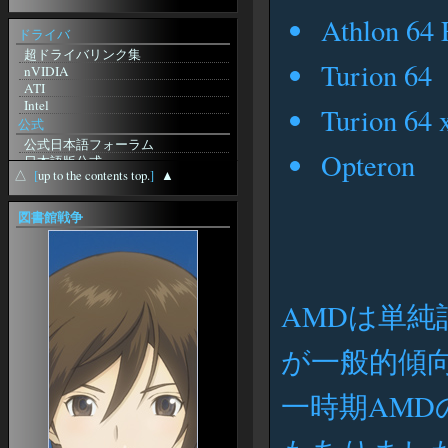
from
888starz_weSi
Athlon 64
from
888starz_zaMt
ドライバ
from
888starz_jisn
超ドライバリンク集
フォーラムに動きがｗ
Turion 64
nVIDIA
from
http://m-
ATI
Grp.ru/redirect.php?
Intel
url=https://Anuntescu.ro/index.php?
Turion 64 
page=user&action=pub_profile&id=81650
公式
from
curriculumvitaeandorra
公式日本語フォーラム
from
Opteron
日本語版公式
recursoshumansaandorra
△
[
up to the contents top.
]
▲
無料体験版
from
英語版公式
CandidatsofertesLaborals
station-Sebilis
図書館戦争
from
pornoseyret
ギルド検索
久々にblosxomいじりをしてみま
プレイヤー検索
した
日本語版特設
from
Jesuren
アドベンチャーパック
from
Jesuren
Splitpaw Saga
from
スーパーコピーアク
AMDは単純
Splitpaw Saga購入
セサリー750
Bloodline Chronicles
from
エルメス横浜駅
が一般的傾
拡張ディスク
from
Robertfum
logitec NAS
Desert of Flames
from
日本超人気スーパー
ニュース
一時期AM
コピーブランド専門店
EQII 徒然News
from
SkyDeckBrisbane
EQIIJE 初心者スレ まとめサイト
from
newestcasinos