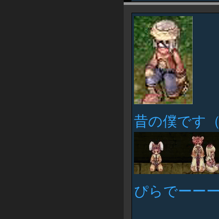
昔の僕です
ぴらでーー