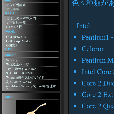
色々種類が
Camino. Mozilla Power, Mac Style
ホテル降魔殿
テレビ番組表
Safari
銀天盤
楽天市場
Bagel
Rpu.Net
HTML
楽天アフィリエイト
etc
お友達blog
amazon.co.jp
とほほのＷＷＷ入門
Browser.js
RETSUDEN
NetMile
文字参照一覧
Intel
タブブラウザ推奨委員会
跡 地
WebMoney
HTML入門
Sleipnir
がらくた館跡地
eBOOK・OFF
その他
Sylera
特に意味もなく
Pentium1
Domino's Pizza
CGI RESCUE
Lynx
Imitation Flowers：日記
すかいらーく
CGI Script Market
影鷹
ぎほたるしんちゃん
CGIぽん
Amaya
Celeron
KUNSTMUSEUM
MP3
Going My Way
Lite
良い子のジャポニカ日記帳
ImageCanvas
JBrowser
winamp
☆美幼女の日記帳・３☆
Pentium M
KENT WEB
桃色蜥蜴日記
Winamp
MAKOTO3.NET
三日坊主克服日記
Win32工作小屋
Mini CGI
似非勇者の隠れ家
1から始めるWinamp
Intel Core
WonderLink【CGI配布サイト】
良い子のジャポニカ日記帳
STUDiO JUGEMU
ぴんぽんすくりぷと
ふにふに
Winamp統合スレのガイド
インターネット＆CGI入門講座
Core 2 Du
ARUPU
あんぷのかんづめ
個人掲示板 powered by teacup.
Ownerの外部Log
utahblog - WinampでiPodを管理す
研究室☆
る
六角軍記
Core 2 Ex
CGI・Perl入門
foobar2000
無人の家で発見された手記
About
FLASH DESIGN WILL
blizzardの日記
foobar2000
TrendMicro
おはようから おやすみまで 己を見
Core 2 Qu
foobar2000 Wiki
シマンテック
つめる
non existent
WebArchive
ジャコウネコの棲む森
その他