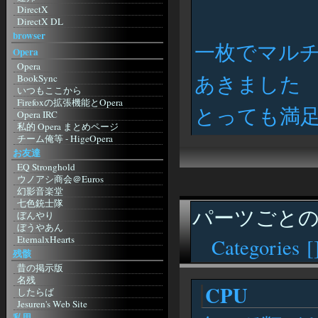
DirectX
DirectX DL
ねこみみの世を忍ぶ仮のHP
browser
一枚でマルチ
紙 2001
Opera
IM
Opera
MSN メッセンジャー
あきました
BookSync
MSN メッセ ガイド
いつもここから
Regnessem
Firefoxの拡張機能とOpera
とっても満足
Miranda
Opera IRC
み～ちゃんのICQ
私的 Opera まとめページ
Skype
チーム俺等 - HigeOpera
Instant Messenger Club
Opera The Fastest Browser on Earth
お友達
辞書
Wandering Linux 5-3 (Opera
EQ Stronghold
Entrance Page)
Goo
ウノアシ商会＠Euros
MoonStone'S Laboratory
Infoseek
幻影音楽堂
Shishimushi
ドライバ
七色銃士隊
A blog? with Σαιτω
パーツごとの
超ドライバリンク集
ぼんやり
Choose Opera 日本支部
Nvidia
ぼうやあん
Kuruman Log - by Kuruma
ATI
EternalxHearts
Categories [
Mozilla
Intel
兵糧攻め
残骸
Mozilla Japan
明日もきっと晴れ！
昔の掲示版
もじら組
SolomonHeadQuaters
名残
Firefoxまとめサイト
CPU
蛙猫子之首頁
したらば
Netscape Japan
アサの夢
Jesuren's Web Site
Netscape.com
giddous moon
私用