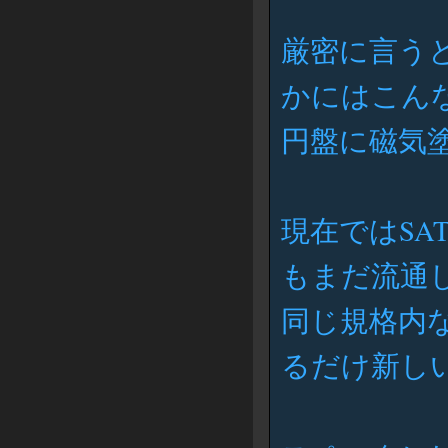
厳密に言う
かにはこん
円盤に磁気
現在ではSATA
もまだ流通
同じ規格内
るだけ新し