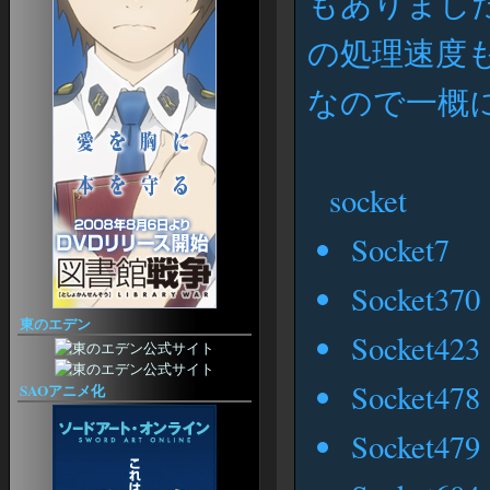
もありました
各種EQ2アンテナ
from
家具特化サイト
doestheslotmachineworkdiffertlyifyouput$20or$110in
4Gamer
の処理速度
from
ブローカー価格情報
verifiedonlinecasinosaustralia
画面表示オプション設定ガイド
なので一概
UI
OHVITAE
EQ2Interface
スペル＆アーツ
EQ2 Spells III
socket
EQ2 Craft
アーティザン
Socket7
ら・もずくなEQ2
EQ2 Artisan
EQ2 Recipe
Socket370
クエスト
EQ2JE @Wiki
東のエデン
Socket423
べるめも
EQ2 M and Q
Allakhazam's EQII
Socket478
SAOアニメ化
Heritage
Prismatic
EQ2 OGaming
Socket479
日記
センスが無い！