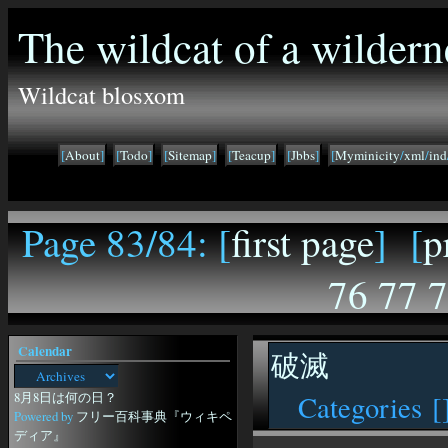
The wildcat of a wildern
Wildcat blosxom
[
About
]
[
Todo
]
[
Sitemap
]
[
Teacup
]
[
Jbbs
]
[
Myminicity
/
xml
/
ind
Page 83/84: [
first page
] [
p
76
77
7
Calendar
破滅
8月8日は何の日？
Categories [
Powered by
フリー百科事典『ウィキペ
ディア』