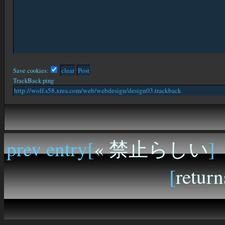
Save cookies:
TrackBack ping
prev entry[
« 禁止らしい
]
[
return