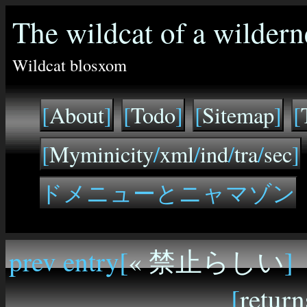
The wildcat of a wildern
Wildcat blosxom
[
About
]
[
Todo
]
[
Sitemap
]
[
[
Myminicity
/
xml
/
ind
/
tra
/
sec
]
ドメニューとニャマゾン
prev entry[
« 禁止らしい
]
[
return