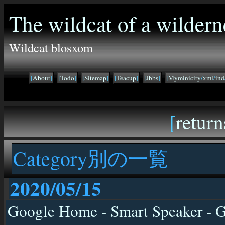
The wildcat of a wildern
Wildcat blosxom
[
About
]
[
Todo
]
[
Sitemap
]
[
Teacup
]
[
Jbbs
]
[
Myminicity
/
xml
/
ind
[
return
Category別の一覧
2020/05/15
Google Home - Smart Speaker - G