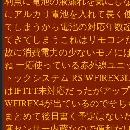
利点に電池の液漏れを気にし
にアルカリ電池を入れて長く
てしまうから電池の対応年数
てきてしまうこれはリモコン
故に消費電力の少ないモノに
ね 一応使っている赤外線ユ
トックシステム RS-WFIREX3LinkJ
はIFTTT未対応だったがアッ
WFIREX4が出ているので
まとめて後日書く予定はない
度センサー内蔵なので便利だけど