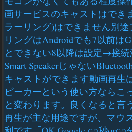
モコンがなくてもある程度操作でき
画サービスのキャストはでき
ラーリング)はできません別
リングはAndroidでも7以前は
とできない8以降は設定→接
Smart SpeakerじゃないBluetooth
キャストができます動画再生はt
ピーカーという使い方ならこっちの
と変わります。良くなると言うより
再生が主な用途ですが、マウ
利です「OK Google ○○秒or