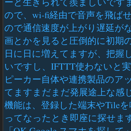
ーと生きられて羨ましいです
ので、wi-fi経由で音声を飛ばせ
ので通信速度が上がり遅延がな
画とかを見ると圧倒的に初期
日に日に増えてますが、把握
いですし、IFTTT使わない
ピーカー自体や連携製品のア
てますまだまだ発展途上な感じ
機能は、登録した端末やTil
ってなったとき即座に探せます
「OK Google スマホを探