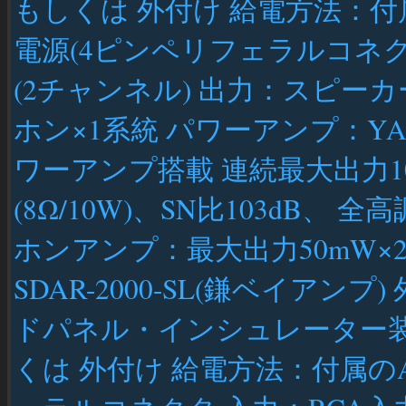
もしくは 外付け 給電方法：付
電源(4ピンペリフェラルコネク
(2チャンネル) 出力：スピーカ
ホン×1系統 パワーアンプ：YAMA
ワーアンプ搭載 連続最大出力10
(8Ω/10W)、SN比103dB、 全
ホンアンプ：最大出力50mW×2チ
SDAR-2000-SL(鎌ベイアンプ)
ドパネル・インシュレーター装
くは 外付け 給電方法：付属