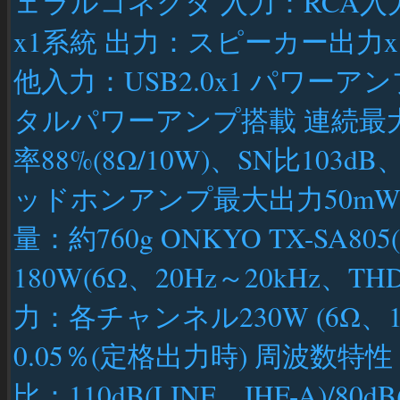
ェラルコネクタ 入力：RCA入力
x1系統 出力：スピーカー出力
他入力：USB2.0x1 パワーアンプ
タルパワーアンプ搭載 連続最大
率88%(8Ω/10W)、SN比103dB
ッドホンアンプ最大出力50mWx
量：約760g ONKYO TX-SA
180W(6Ω、20Hz～20kHz、
力：各チャンネル230W (6Ω、1
0.05％(定格出力時) 周波数特性：5H
比：110dB(LINE、IHF-A)/8