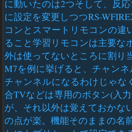
に動いたのは2つそして、反
に設定を変更しつつRS-WFIR
コンとスマートリモコンの違
ること学習リモコンは主要な
外は使ってないところに割り当
M7を例に挙げると、チャン
チャンネルになるわけじゃなく
合TVなどは専用のボタン(入
が、それ以外は覚えておかな
の点が楽。機能そのままの名