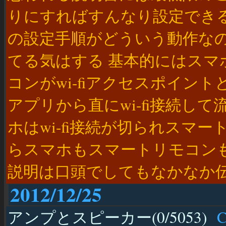
りにすればすんなり設定でき
の設定手順がどういう動作な
てる気はする 基本的にはスマホ
コンがwi-fiアクセスポイン
アプリから直にwi-fi接続し
ホはwi-fi接続が切られスマ
らスマホもスマートリモコンも同
説明は口頭でしてもなかなか
2012/12/25
アンプとスピーカー(0/5053)
Ca