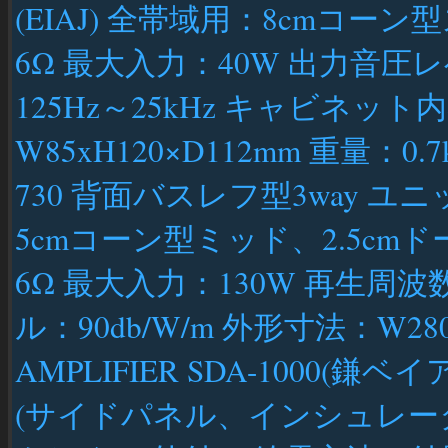
(EIAJ) 全帯域用：8cmコ
6Ω 最大入力：40W 出力音圧レ
125Hz～25kHz キャビネット
W85xH120×D112mm 重量：0.7
730 背面バスレフ型3way 
5cmコーン型ミッド、2.5cm
6Ω 最大入力：130W 再生周波
ル：90db/W/m 外形寸法：W280x
AMPLIFIER SDA-1000(鎌ベ
(サイドパネル、インシュレー