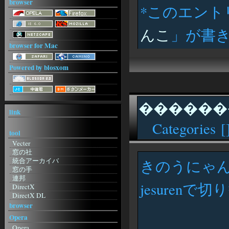
browser
*このエント
んこ
」が書
browser for Mac
Powered by blosxom
�������
link
Categories [
tool
Vecter
窓の社
統合アーカイバ
きのうにゃん
窓の手
連邦
jesurenで切
DirectX
DirectX DL
ねこみみの世を忍ぶ仮のHP
browser
紙 2001
Opera
IM
Opera