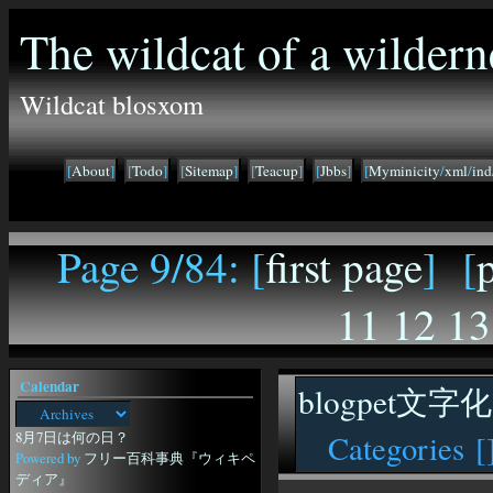
The wildcat of a wildern
Wildcat blosxom
[
About
]
[
Todo
]
[
Sitemap
]
[
Teacup
]
[
Jbbs
]
[
Myminicity
/
xml
/
ind
Page 9/84: [
first page
] [
11
12
13
Calendar
blogpet文字
8月7日は何の日？
Categories [
Powered by
フリー百科事典『ウィキペ
ディア』