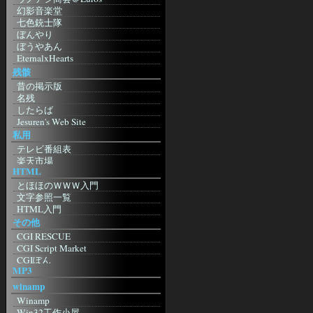
MoonStone'S Laboratory
Infoseek
幻影音楽堂
Shishimushi
ドライバ
七色銃士隊
A blog? with Σαιτω
超ドライバリンク集
ぼんやり
Choose Opera 日本支部
Nvidia
ぼうやあん
Kuruman Log - by Kuruma
ATI
EternalxHearts
Mozilla
Intel
兵糧攻め
残骸
Mozilla Japan
明日もきっと晴れ！
昔の掲示版
もじら組
SolomonHeadQuaters
名残
Firefoxまとめサイト
蛙猫子之首頁
したらば
Netscape Japan
アサの夢
Jesuren's Web Site
Netscape.com
giddous moon
私用
Camino. Mozilla Power, Mac Style
ホテル降魔殿
テレビ番組表
Safari
銀天盤
楽天市場
Bagel
Rpu.Net
HTML
楽天アフィリエイト
etc
お友達blog
amazon.co.jp
とほほのＷＷＷ入門
Browser.js
RETSUDEN
NetMile
文字参照一覧
タブブラウザ推奨委員会
跡 地
WebMoney
HTML入門
Sleipnir
がらくた館跡地
eBOOK・OFF
その他
Sylera
特に意味もなく
Domino's Pizza
CGI RESCUE
Lynx
Imitation Flowers：日記
すかいらーく
CGI Script Market
影鷹
ぎほたるしんちゃん
CGIぽん
Amaya
KUNSTMUSEUM
MP3
Going My Way
Lite
良い子のジャポニカ日記帳
ImageCanvas
JBrowser
winamp
☆美幼女の日記帳・３☆
KENT WEB
桃色蜥蜴日記
Winamp
MAKOTO3.NET
三日坊主克服日記
Win32工作小屋