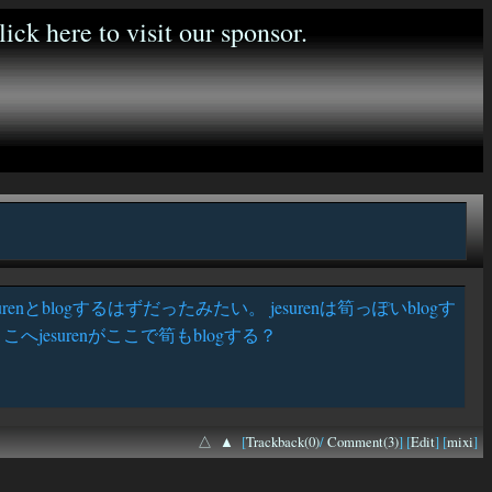
renとblogするはずだったみたい。 jesurenは筍っぽいblogす
へjesurenがここで筍もblogする？
△
▲
[
Trackback(0)
/
Comment(3)
] [
Edit
] [
mixi
]