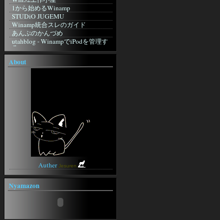
Mini CGI
似非勇者の隠れ家
1から始めるWinamp
WonderLink【CGI配布サイト】
良い子のジャポニカ日記帳
STUDiO JUGEMU
ぴんぽんすくりぷと
ふにふに
Winamp統合スレのガイド
インターネット＆CGI入門講座
ARUPU
あんぷのかんづめ
個人掲示板 powered by teacup.
Ownerの外部Log
utahblog - WinampでiPodを管理す
研究室☆
る
六角軍記
CGI・Perl入門
foobar2000
無人の家で発見された手記
About
FLASH DESIGN WILL
blizzardの日記
foobar2000
TrendMicro
おはようから おやすみまで 己を見
foobar2000 Wiki
シマンテック
つめる
non existent
WebArchive
ジャコウネコの棲む森
その他
onMap
無銘の刀
駄歌詞屋本舗
WindowsFAQ
ぼんやりweblog
Lame
2ch
ぼうやあんweblog
午後のこ～だ
Anison Generation -アニソン ジェ
ネレーション-
アニソン★歌詞検索
SWEETY
Auther
Jesuren.
Nyamazon