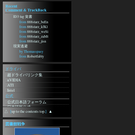
Recent
Comment & TrackBack
ID3 tag 覚書
from
888starz_beEn
from
888starz_kfKl
from
888starz_weSi
from
888starz_zaMt
from
888starz_jisn
現実逃避
by Thomasspasy
from
Robertfably
from
Jerrynum
by JamesTok
ドライバ
by LloydHoova
超ドライバリンク集
フォーラムに動きがｗ
nVIDIA
from
http://m-
ATI
Grp.ru/redirect.php?
Intel
url=https://Anuntescu.ro/index.php?
page=user&action=pub_profile&id=81650
公式
from
curriculumvitaeandorra
公式日本語フォーラム
from
日本語版公式
recursoshumansaandorra
△
[
up to the contents top.
]
▲
無料体験版
from
英語版公式
CandidatsofertesLaborals
station-Sebilis
図書館戦争
from
pornoseyret
ギルド検索
久々にblosxomいじりをしてみま
プレイヤー検索
した