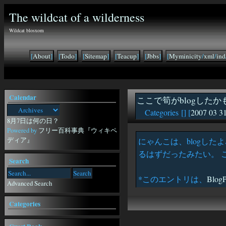
The wildcat of a wilderness
Wildcat blosxom
[
About
]
[
Todo
]
[
Sitemap
]
[
Teacup
]
[
Jbbs
]
[
Myminicity
/
xml
/
ind
Calendar
ここで筍がblogしたかも(B
Categories [
] [
2007 03 3
8月7日は何の日？
Powered by
フリー百科事典『ウィキペ
ディア』
にゃんこは、blogしたよ♪ 
るはずだったみたい。 ここで
Search
*このエントリは、
Blo
Advanced Search
Categories