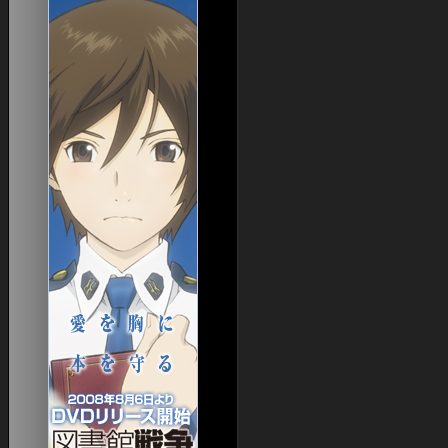
日本語版特設
from
Jesuren
アドベンチャーパック
from
Jesuren
Splitpaw Saga
from
スーパーコピーアク
Splitpaw Saga購入
セサリー750
Bloodline Chronicles
from
エルメス横浜駅
拡張ディスク
from
Robertfum
logitec NAS
Desert of Flames
from
日本超人気スーパー
ニュース
コピーブランド専門店
EQII 徒然News
from
SkyDeckBrisbane
EQIIJE 初心者スレ まとめサイト
from
newestcasinos
各種EQ2アンテナ
from
家具特化サイト
doestheslotmachineworkdiffertlyifyouput$20or$110in
4Gamer
from
ブローカー価格情報
verifiedonlinecasinosaustralia
画面表示オプション設定ガイド
UI
OHVITAE
EQ2Interface
スペル＆アーツ
EQ2 Spells III
EQ2 Craft
アーティザン
ら・もずくなEQ2
EQ2 Artisan
EQ2 Recipe