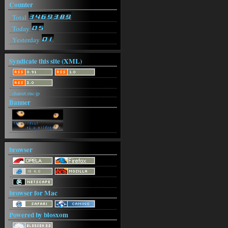
Counter
https://arsenev-art.ru/
RobinCoeta[26-08-03(月) 15:08]
Total
https://arsenev-art.ru/
Today
Yesterday
Syndicate this site (XML)
charset:euc-jp
Banner
browser
browser for Mac
Powered by blosxom