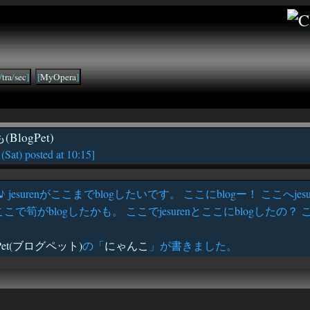
/
tra
/
sec
]
[
MyOpera
]
logPet)
1
(Sat) posted at 10:15]
jesurenがここまでblogしたいです。 ここにblogー！ ここへjesu
筍がblogしたかも。 ここでjesurenとここにblogしたの？ ここ
gPet(ブログペット)
の「
にゃんこ
」が書きました。