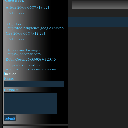
Guest Book
Alison[26-08-06(木) 19:32]
References:
Olg slots
http://toolbarqueries.google.com.ph/
Chu[26-08-05(水) 12:28]
References:
Aria casino las vegas
https://jobcopae.com/
RobinCoeta[26-08-03(月) 20:15]
https://arsenev-art.ru/
RobinCoeta[26-08-03(月) 20:02]
[
next >>
]
https://arsenev-art.ru/
Name:
RobinCoeta[26-08-03(月) 19:29]
https://arsenev-art.ru/
Comment:
RobinCoeta[26-08-03(月) 18:31]
https://arsenev-art.ru/
RobinCoeta[26-08-03(月) 15:42]
https://arsenev-art.ru/
RobinCoeta[26-08-03(月) 15:22]
https://arsenev-art.ru/
RobinCoeta[26-08-03(月) 15:16]