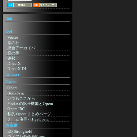
link
tool
Vecter
窓の社
統合アーカイバ
窓の手
連邦
DirectX
DirectX DL
ねこみみの世を忍ぶ仮のHP
browser
紙 2001
Opera
IM
Opera
MSN メッセンジャー
BookSync
MSN メッセ ガイド
いつもここから
Regnessem
Firefoxの拡張機能とOpera
Miranda
Opera IRC
み～ちゃんのICQ
私的 Opera まとめページ
Skype
チーム俺等 - HigeOpera
Instant Messenger Club
Opera The Fastest Browser on Earth
お友達
辞書
Wandering Linux 5-3 (Opera
EQ Stronghold
Entrance Page)
Goo
ウノアシ商会＠Euros