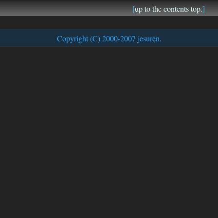
[
up to the contents top.
]
Copyright (C) 2000-2007 jesuren.