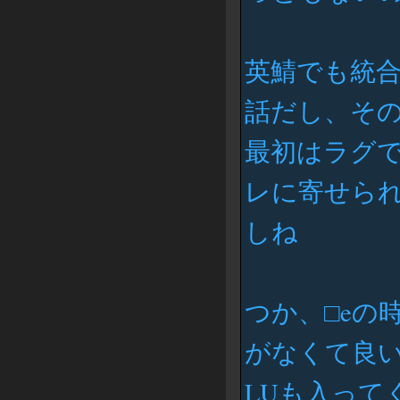
英鯖でも統
話だし、そ
最初はラグ
レに寄せら
しね
つか、□eの
がなくて良
LUも入って