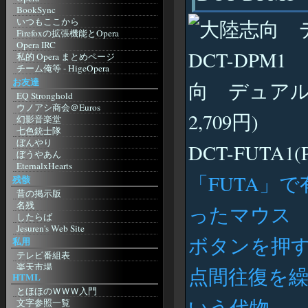
MSN メッセンジャー
BookSync
MSN メッセ ガイド
いつもここから
Regnessem
Firefoxの拡張機能とOpera
Miranda
Opera IRC
み～ちゃんのICQ
私的 Opera まとめページ
Skype
チーム俺等 - HigeOpera
Instant Messenger Club
Opera The Fastest Browser on Earth
お友達
向 デュアル
辞書
Wandering Linux 5-3 (Opera
EQ Stronghold
Entrance Page)
Goo
ウノアシ商会＠Euros
MoonStone'S Laboratory
Infoseek
2,709円)
幻影音楽堂
Shishimushi
ドライバ
七色銃士隊
A blog? with Σαιτω
超ドライバリンク集
ぼんやり
DCT-FUTA1
Choose Opera 日本支部
Nvidia
ぼうやあん
Kuruman Log - by Kuruma
ATI
EternalxHearts
Mozilla
Intel
「FUTA」
兵糧攻め
残骸
Mozilla Japan
明日もきっと晴れ！
昔の掲示版
もじら組
SolomonHeadQuaters
名残
ったマウス
Firefoxまとめサイト
蛙猫子之首頁
したらば
Netscape Japan
アサの夢
Jesuren's Web Site
Netscape.com
giddous moon
ボタンを押
私用
Camino. Mozilla Power, Mac Style
ホテル降魔殿
テレビ番組表
Safari
銀天盤
楽天市場
Bagel
点間往復を
Rpu.Net
HTML
楽天アフィリエイト
etc
お友達blog
amazon.co.jp
とほほのＷＷＷ入門
Browser.js
RETSUDEN
いう代物
NetMile
文字参照一覧
タブブラウザ推奨委員会