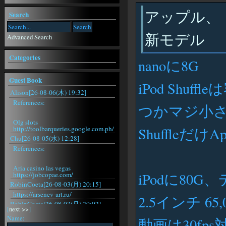
アップル、「iPo
Search
新モデル
Advanced Search
Categories
nanoに8G
Guest Book
iPod Shu
Alison[26-08-06(木) 19:32]
References:
つかマジ小さい(2
Olg slots
http://toolbarqueries.google.com.ph/
Shuffleだけ
Chu[26-08-05(水) 12:28]
References:
Aria casino las vegas
iPodに80
https://jobcopae.com/
RobinCoeta[26-08-03(月) 20:15]
https://arsenev-art.ru/
2.5インチ 6
RobinCoeta[26-08-03(月) 20:02]
[
next >>
]
https://arsenev-art.ru/
Name:
動画は30fp
RobinCoeta[26-08-03(月) 19:29]