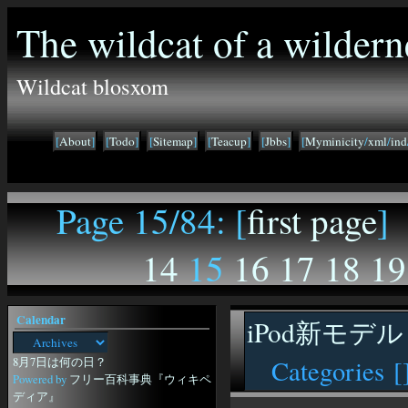
The wildcat of a wildern
Wildcat blosxom
[
About
]
[
Todo
]
[
Sitemap
]
[
Teacup
]
[
Jbbs
]
[
Myminicity
/
xml
/
ind
Page 15/84: [
first page
] 
14
15
16
17
18
19
Calendar
iPod新モデル
8月7日は何の日？
Categories [
Powered by
フリー百科事典『ウィキペ
ディア』