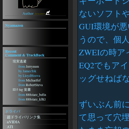
キーボード
アニソン★歌詞検索
SWEETY
ないソフトや
Auther
Jesuren.
GUI環境が
Nyamazon
うので、個
ZWEIの時
Recent
Comment & TrackBack
現実逃避
EQ2でもア
from
Jerrynum
by JamesTok
ッグせねば
by LloydHoova
from
Michaelfef
from
RobertSteva
ID3 tag 覚書
from
888starz_beEn
from
888starz_kfKl
ずいぶん前
from
888starz_weSi
from
888starz_zaMt
ドライバ
from
888starz_jisn
て思って穴
超ドライバリンク集
フォーラムに動きがｗ
nVIDIA
from
http://m-
ATI
Grp.ru/redirect.php?