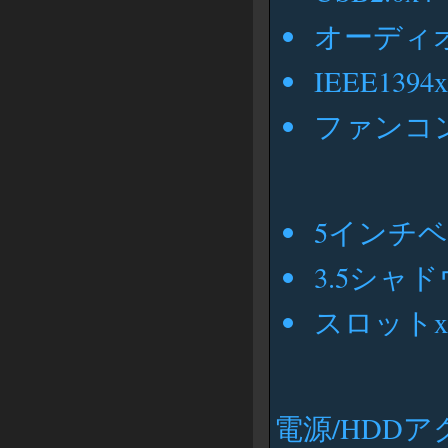
オーディオi
IEEE1394x
ファンコン
5インチベ
3.5シャド
スロットx
電源/HDD