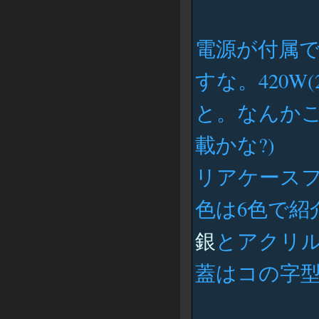
電源が付属
すな。420W(2
と。なんかこ
載かな?)
リアケースフ
色は6色で紹
銀
とアクリ
蓋はコの字