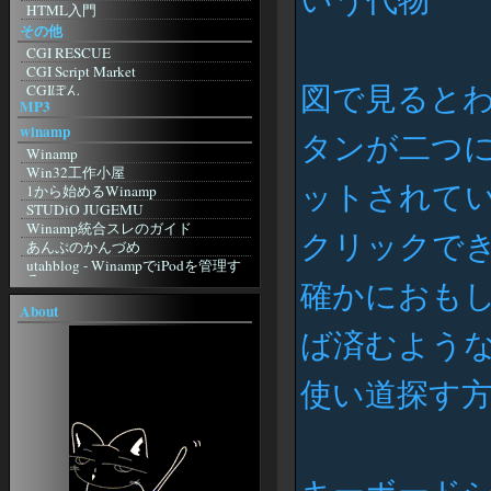
跡 地
WebMoney
HTML入門
Sleipnir
がらくた館跡地
eBOOK・OFF
その他
Sylera
特に意味もなく
Domino's Pizza
CGI RESCUE
Lynx
Imitation Flowers：日記
すかいらーく
CGI Script Market
影鷹
ぎほたるしんちゃん
図で見ると
CGIぽん
Amaya
KUNSTMUSEUM
MP3
Going My Way
Lite
良い子のジャポニカ日記帳
ImageCanvas
JBrowser
winamp
☆美幼女の日記帳・３☆
タンが二つ
KENT WEB
桃色蜥蜴日記
Winamp
MAKOTO3.NET
三日坊主克服日記
Win32工作小屋
Mini CGI
ットされて
似非勇者の隠れ家
1から始めるWinamp
WonderLink【CGI配布サイト】
良い子のジャポニカ日記帳
STUDiO JUGEMU
ぴんぽんすくりぷと
ふにふに
Winamp統合スレのガイド
クリックで
インターネット＆CGI入門講座
ARUPU
あんぷのかんづめ
個人掲示板 powered by teacup.
Ownerの外部Log
utahblog - WinampでiPodを管理す
研究室☆
る
六角軍記
確かにおも
CGI・Perl入門
foobar2000
無人の家で発見された手記
About
FLASH DESIGN WILL
blizzardの日記
foobar2000
TrendMicro
ば済むよう
おはようから おやすみまで 己を見
foobar2000 Wiki
シマンテック
つめる
non existent
WebArchive
ジャコウネコの棲む森
その他
使い道探す
onMap
無銘の刀
駄歌詞屋本舗
WindowsFAQ
ぼんやりweblog
Lame
2ch
ぼうやあんweblog
午後のこ～だ
Anison Generation -アニソン ジェ
ネレーション-