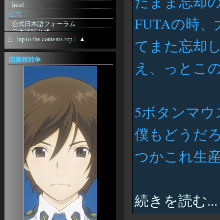
たまま忘却
Intel
url=https://Anuntescu.ro/index.php?
page=user&action=pub_profile&id=81650
公式
FUTAの時
from
curriculumvitaeandorra
公式日本語フォーラム
from
日本語版公式
recursoshumansaandorra
△
[
up to the contents top.
]
▲
無料体験版
てまた忘却
from
英語版公式
CandidatsofertesLaborals
station-Sebilis
図書館戦争
from
pornoseyret
え、っとこ
ギルド検索
久々にblosxomいじりをしてみま
プレイヤー検索
した
日本語版特設
from
Jesuren
アドベンチャーパック
from
Jesuren
Splitpaw Saga
from
スーパーコピーアク
5ボタンマウス
Splitpaw Saga購入
セサリー750
Bloodline Chronicles
from
エルメス横浜駅
拡張ディスク
from
Robertfum
僕もどうだ
logitec NAS
Desert of Flames
from
日本超人気スーパー
ニュース
つかこれ生産
コピーブランド専門店
EQII 徒然News
from
SkyDeckBrisbane
EQIIJE 初心者スレ まとめサイト
from
newestcasinos
各種EQ2アンテナ
from
家具特化サイト
doestheslotmachineworkdiffertlyifyouput$20or$110in
4Gamer
from
続きを読む...
ブローカー価格情報
verifiedonlinecasinosaustralia
画面表示オプション設定ガイド
UI