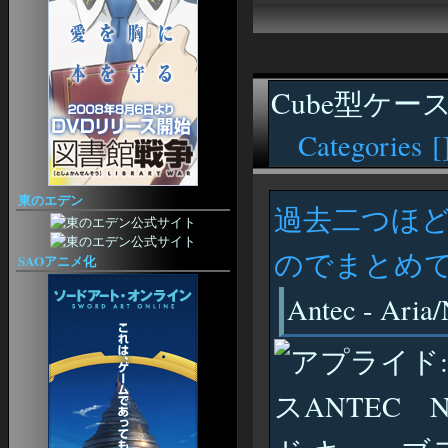
OHVITAE
EQ2Interface
スペル＆アーツ
EQ2 Spells III
EQ2 Craft
Cube型ケー
アーティザン
ら・もずくなEQ2
Categories [
EQ2 Artisan
EQ2 Recipe
クエスト
EQ2JE @Wiki
東のエデン
過去二つほ
べるめも
EQ2 M and Q
Allakhazam's EQII
のでまとめ
SAOアニメ化
Heritage
Prismatic
EQ2 OGaming
Antec - Aria
日記
センスが無い！
アバウトなEQ2日記
EQ2ブログ集（ライブドア）
その他
EQ2用語集
EQⅡ日本語版【初心者ガイド】
An EverQuest Island