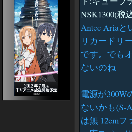
ド:キューブ
EQ2 Craft
EQII 研究所（仮）
NSK1300(税込
EQII 日本語版メモ
ねっとげーむのえいかいわ。新版
ローブ画像コレクション
Antec A
馬ガイド
EQ2 Raidmobs
リカードリーダ
EQ2ペットカタログ
です。でも
ないのね
電源が300
ないかも(S-AT
は無 12cmフ