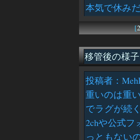
本気で休み
[
2
移管後の様子
投稿者：Mehl
重いのは重
でラグが続
2chや公式
っともない