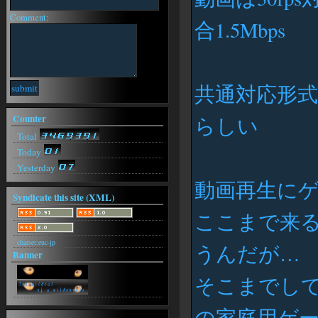
https://arsenev-art.ru/
Comment:
合1.5Mbps
RobinCoeta[26-08-03(月) 18:31]
https://arsenev-art.ru/
RobinCoeta[26-08-03(月) 15:42]
https://arsenev-art.ru/
RobinCoeta[26-08-03(月) 15:22]
共通対応形式はA
https://arsenev-art.ru/
RobinCoeta[26-08-03(月) 15:16]
Counter
らしい
https://arsenev-art.ru/
RobinCoeta[26-08-03(月) 15:08]
Total
https://arsenev-art.ru/
Today
Yesterday
動画再生に
Syndicate this site (XML)
ここまで来る
charset:euc-jp
うんだが…
Banner
そこまでして
の家庭用ゲ