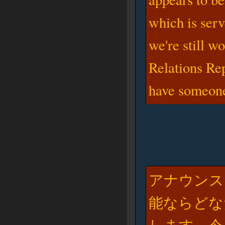
which is serv
we're still 
Relations Rep
have someone 
アナウンス
能ならどな