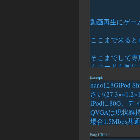
Excerpt:
Ping URLs: