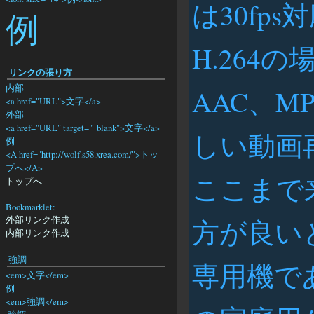
は30fp
例
H.264の
リンクの張り方
内部
AAC、MP
<a href="URL">文字</a>
外部
<a href="URL" target="_blank">文字</a>
しい動画
例
<A href="http://wolf.s58.xrea.com/">トッ
プへ</A>
ここまで
トップへ
Bookmarklet:
外部リンク作成
方が良い
内部リンク作成
強調
専用機で
<em>文字</em>
例
<em>強調</em>