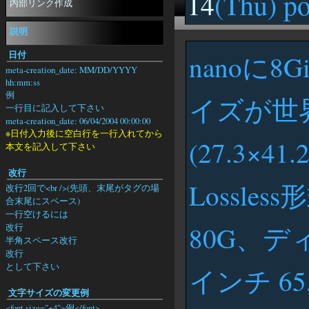
14
(Thu) po
内部リンク作成
説明
日付
nanoに8
meta-creation_date: MM/DD/YYYY
hh:mm:ss
例
イズが世
一行目に記入して下さい
meta-creation_date: 06/04/2004 00:00:00
※日付入力後に空白行を一行入れてから
(27.3×41.
本文を記入して下さい
改行
Lossle
改行2回で<br />(先頭、末尾がタグの場
合末尾にスペース)
一行空けるには
80G、デ
改行
半角スペース改行
改行
として下さい
インチ 6
文字サイズの変更例
<font size="+4">例</font>