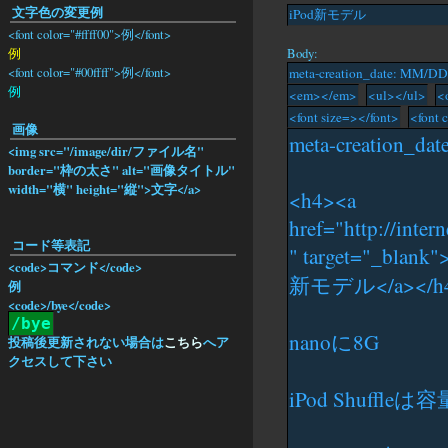
文字色の変更例
<font color="#ffff00">例</font>
Body:
例
<font color="#00ffff">例</font>
例
画像
<img src="/image/dir/ファイル名"
border="枠の太さ" alt="画像タイトル"
width="横" height="縦">文字</a>
コード等表記
<code>コマンド</code>
例
<code>/bye</code>
/bye
投稿後更新されない場合は
こちら
へア
クセスして下さい