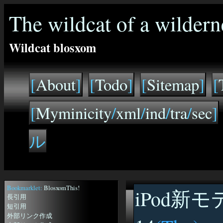
The wildcat of a wildern
Wildcat blosxom
[
About
]
[
Todo
]
[
Sitemap
]
[
[
Myminicity
/
xml
/
ind
/
tra
/
sec
]
ル
Bookmarklet:
BlosxomThis!
iPod新モ
長引用
短引用
外部リンク作成