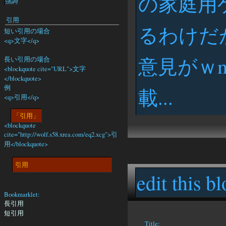
の家庭用
強調
引用
るわけだが
短い引用の場合
<q>文字</q>
意見がｗm
長い引用の場合
<blockquote cite="URL">文字
</blockquote>
例
載...
<q>引用</q>
引用
<blockquote
cite="http://wolf.s58.xrea.com/eq2.xcg">引
用</blockquote>
引用
edit this bl
Bookmarklet:
長引用
短引用
Title: