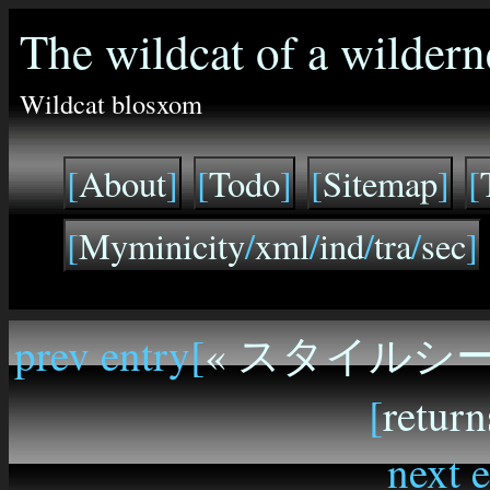
The wildcat of a wildern
Wildcat blosxom
[
About
]
[
Todo
]
[
Sitemap
]
[
[
Myminicity
/
xml
/
ind
/
tra
/
sec
]
prev entry[
« スタイルシ
[
return
next e