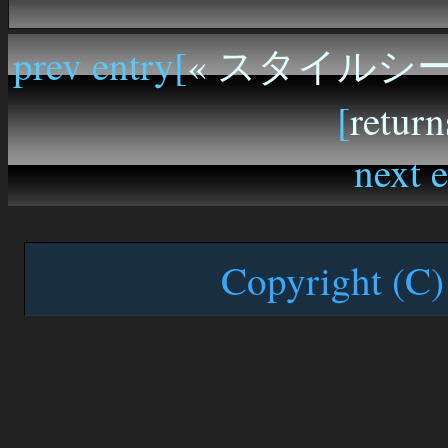
prev entry[
« スタイルシ
[
return
next e
Copyright (C)