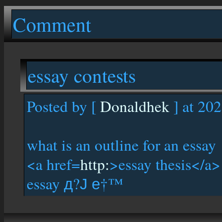
Comment
essay contests
Posted by [
Donaldhek
] at 20
what is an outline for an essay
<a href=
http:
>essay thesis</a>
essay д?Ј е†™