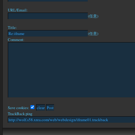
URL/Email:
(任意)
Title:
(任意)
Comment:
Save cookies:
TrackBack ping