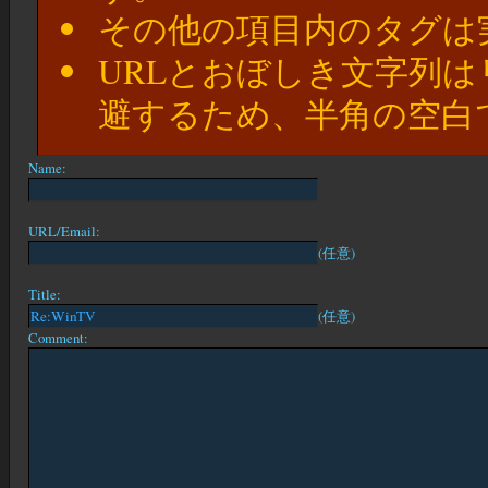
その他の項目内のタグは
URLとおぼしき文字列
避するため、半角の空白
Name:
URL/Email:
(任意)
Title:
(任意)
Comment: