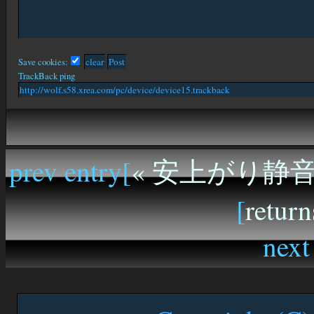
Save cookies:
TrackBack ping
prev entry[
« 安上がり静
[
return
next