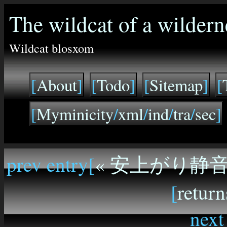
The wildcat of a wildern
Wildcat blosxom
[
About
]
[
Todo
]
[
Sitemap
]
[
[
Myminicity
/
xml
/
ind
/
tra
/
sec
]
prev entry[
« 安上がり静
[
return
next