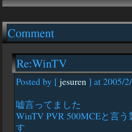
Comment
Re:WinTV
Posted by [
jesuren
] at 2005/2
嘘言ってました
WinTV PVR 500MCE
す