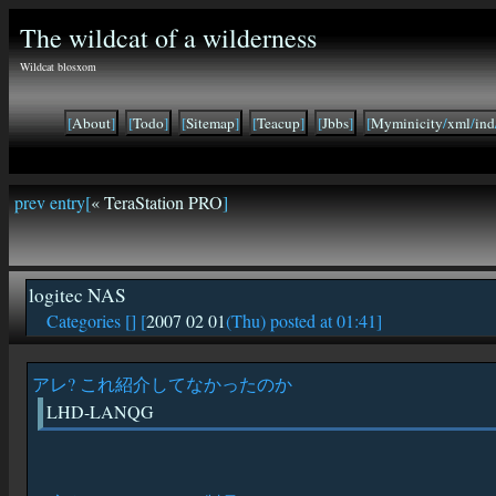
The wildcat of a wilderness
Wildcat blosxom
[
About
]
[
Todo
]
[
Sitemap
]
[
Teacup
]
[
Jbbs
]
[
Myminicity
/
xml
/
ind
prev entry[
« TeraStation PRO
]
logitec NAS
Categories [
] [
2007 02 01
(Thu) posted at 01:41]
アレ? これ紹介してなかったのか
LHD-LANQG