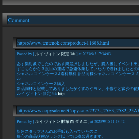
Comment
https://www.tentenok.com/product-11688.html
Posted by [
ルイ ヴィトン 限定 3ds
] at 2023/9/3 17:34:03
あす楽対象でしたのであす楽選択しましたが、購入後にイベント出
ずこちらから３度目の連絡で急遽休業していたので遅れましたとの
シャネル コインケース♪送料無料 新品同様シャネル コインケース キーリン
ル
シャネルコインケース購入
新品同様と記載してありましたがくすみやヨレ、小傷など多少の使
ルイ ヴィトン 限定 3ds
http:
https://www.copysale.net/Copy-sale-2377-_25E3_258
Posted by [
ルイ ヴィトン 財布 白 ダミエ
] at 2023/9/15 11:13:42
折角スタッフさんのお手紙も入っていたのに
肝心の商品状態がランク以下では残念過ぎます。