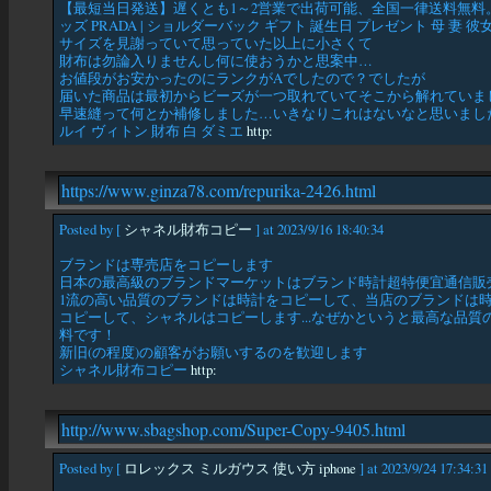
【最短当日発送】遅くとも1～2営業で出荷可能、全国一律送料無料。販
ッズ PRADA | ショルダーバック ギフト 誕生日 プレゼント 母 妻 彼
サイズを見謝っていて思っていた以上に小さくて
財布は勿論入りませんし何に使おうかと思案中…
お値段がお安かったのにランクがAでしたので？でしたが
届いた商品は最初からビーズが一つ取れていてそこから解れていま
早速縫って何とか補修しました…いきなりこれはないなと思いまし
ルイ ヴィトン 財布 白 ダミエ
http:
https://www.ginza78.com/repurika-2426.html
Posted by [
シャネル財布コピー
] at 2023/9/16 18:40:34
ブランドは専売店をコピーします
日本の最高級のブランドマーケットはブランド時計超特便宜通信販売
1流の高い品質のブランドは時計をコピーして、当店のブランドは
コピーして、シャネルはコピーします...なぜかというと最高な品
料です！
新旧(の程度)の顧客がお願いするのを歓迎します
シャネル財布コピー
http:
http://www.sbagshop.com/Super-Copy-9405.html
Posted by [
ロレックス ミルガウス 使い方 iphone
] at 2023/9/24 17:34:31