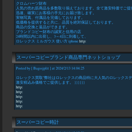
クロムハーツ財布
人気の売れ筋商品を多数取り揃えております。全て激安特価でご提供
迅速、確実にお客様の手元にお届け致します。
実物写真、付属品を完備しております。
低価格を提供すると共に、品質を絶対保証しております。
商品の交換と返品ができます。
ブランドコピー財布の誠実と信用の店
24時間以内に出荷し、3～4日に到着して、
ロレックス ミルガウス 使い方 iphone
http:
スーパーコピーブランド商品専門ネットショップ
Posted by [ Bagssjplit ] at 2024/2/13 14:04:25
ロレックス買取"弊社はロレックスの商品特に大人気のロレックス
激安税込み価格でご提供します。 }}}}}}
http:
http:
http:
http:
http:
スーパーコピー時計