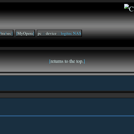
/
tra
/
sec
]
[
MyOpera
]
pc
::
device
:: logitec NAS
[
returns to the top.
]