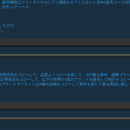
売価格はフリーダイヤルにてご相談させてください♪【0601楽天カード分割】プラ
女 女性 レディース
したので
た。
専売店をコピーして、品質よくコピーを表して、2023最も新作、国際ブラ
時計専売店をコピーして、以下の世界の1流のブランドを販売して時計をコピ
質のブランドマーケットはN級の品物をコピーして新作を表して最も商品に新