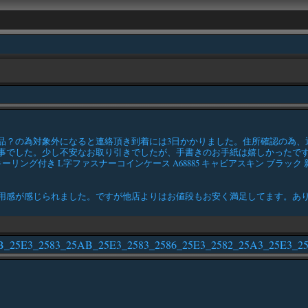
品？の為対象外になると連絡頂き到着には3日かかりました。住所確認の為、
事でした。少し不安なお取り引きでしたが、手書きのお手紙は嬉しかったで
グ付き L字ファスナーコインケース A68885 キャビアスキン ブラック 新品 コ
用感が感じられました。ですが他店よりはお値段もお安く満足してます。あ
2_25AB_25E3_2583_25AB_25E3_2583_2586_25E3_2582_25A3_25E3