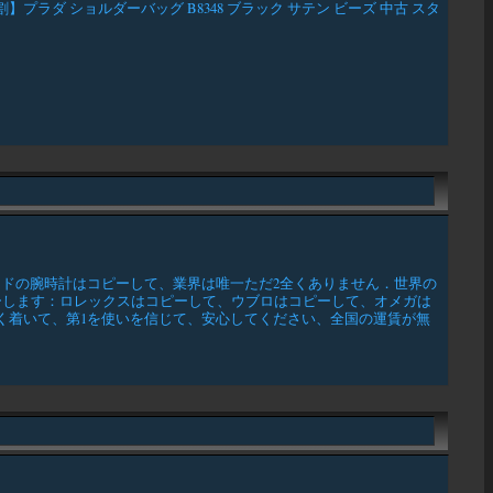
ダ ショルダーバッグ B8348 ブラック サテン ビーズ 中古 スタ
ンドの腕時計はコピーして、業界は唯一ただ2全くありません．世界の
ーします：ロレックスはコピーして、ウブロはコピーして、オメガは
しく着いて、第1を使いを信じて、安心してください、全国の運賃が無