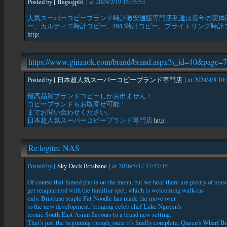
Posted by [ Bagssjplit
] at 2024/2/19 15:35:53
人気スーパーコピーブランド時計激安通販専門店私達は長年の実体
ー、カルティエ時計コピー、IWC時計コピー、ブライトリング時計コ
http:
https://www.ginzaok.com/brand/brand.aspx?s_id=40&page=7
Posted by [
日本超人気スーパーコピーブランド専門店
] at 2024/4/8 10:
最高品質ブランドコピーしかお出ません！
コピーブランドもお取寄せ可能！
までお問い合わせください。
日本超人気スーパーコピーブランド専門店
http:
Re:logitec NAS
Posted by [
Sky Deck Brisbane
] at 2026/5/17 17:42:15
Of course that famed pho is on the menu, but we hear there are plenty of reas
get reaquainted with the familiar spot, which is welcoming walk-ins
only. Brisbane staple Fat Noodle has made the move over
to the new development, bringing celeb chef Luke Nguyen's
iconic South East Asian flavours to a brand new setting.
That's just the beginning though_once it's finally complete, Queen's Wharf B