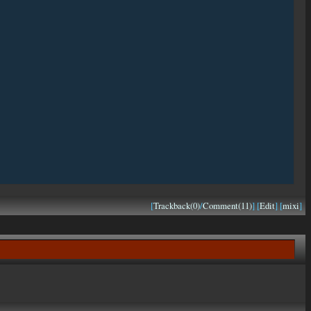
[
Trackback(0)
/
Comment(11)
] [
Edit
] [
mixi
]