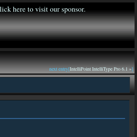
next entry[
IntelliPoint IntelliType Pro 6.1 »
]