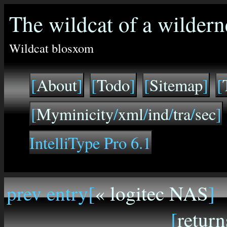
The wildcat of a wildern
Wildcat blosxom
[
About
]
[
Todo
]
[
Sitemap
]
[
[
Myminicity
/
xml
/
ind
/
tra
/
sec
]
IntelliType Pro 6.1
prev entry[
« logitec NAS
]
[
return