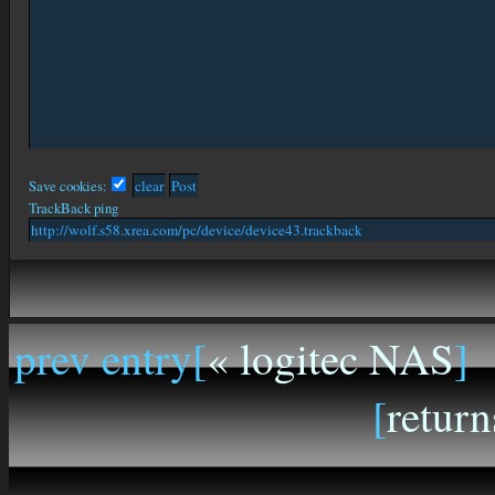
Save cookies:
TrackBack ping
prev entry[
« logitec NAS
]
[
return