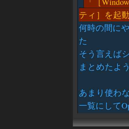
［Wind
ティ］を起
何時の間に
た
そう言えば
まとめたよ
あまり使わ
一覧にしてO