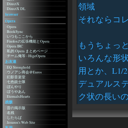
領域
DirectX
DirectX DL
ねこみみの世を忍ぶ仮のHP
browser
それならコ
紙 2001
Opera
IM
Opera
MSN メッセンジャー
BookSync
MSN メッセ ガイド
いつもここから
Regnessem
Firefoxの拡張機能とOpera
もうちょっ
Miranda
Opera IRC
み～ちゃんのICQ
私的 Opera まとめページ
Skype
いろんな形状
チーム俺等 - HigeOpera
Instant Messenger Club
Opera The Fastest Browser on Earth
お友達
辞書
Wandering Linux 5-3 (Opera
EQ Stronghold
用とか、L1/
Entrance Page)
Goo
ウノアシ商会＠Euros
MoonStone'S Laboratory
Infoseek
幻影音楽堂
Shishimushi
ドライバ
デュアルス
七色銃士隊
A blog? with Σαιτω
超ドライバリンク集
ぼんやり
Choose Opera 日本支部
Nvidia
ぼうやあん
Kuruman Log - by Kuruma
ク状の長い
ATI
EternalxHearts
Mozilla
Intel
兵糧攻め
残骸
Mozilla Japan
明日もきっと晴れ！
昔の掲示版
もじら組
SolomonHeadQuaters
名残
Firefoxまとめサイト
蛙猫子之首頁
したらば
Netscape Japan
アサの夢
Jesuren's Web Site
Netscape.com
giddous moon
私用