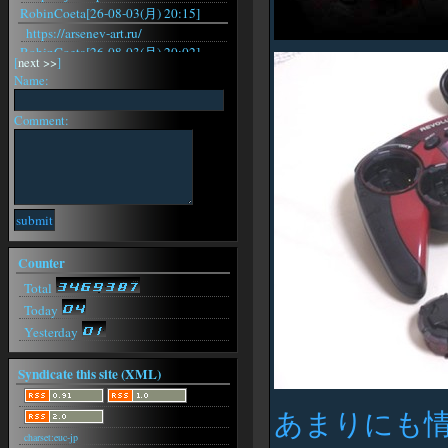
RobinCoeta[26-08-03(月) 20:15]
https://arsenev-art.ru/
RobinCoeta[26-08-03(月) 20:02]
[
next >>
]
https://arsenev-art.ru/
Name:
RobinCoeta[26-08-03(月) 19:29]
https://arsenev-art.ru/
Comment:
RobinCoeta[26-08-03(月) 18:31]
https://arsenev-art.ru/
RobinCoeta[26-08-03(月) 15:42]
https://arsenev-art.ru/
RobinCoeta[26-08-03(月) 15:22]
https://arsenev-art.ru/
RobinCoeta[26-08-03(月) 15:16]
Counter
https://arsenev-art.ru/
RobinCoeta[26-08-03(月) 15:08]
Total
https://arsenev-art.ru/
Today
Yesterday
Syndicate this site (XML)
あまりにも
charset:euc-jp