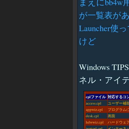
まえにbb4
が一覧表が
Launch
けど
Windows 
ネル・アイ
cplファイル
対応するコ
access.cpl
ユーザー補
appwiz.cpl
プログラム(
desk.cpl
画面
hdwwiz.cpl
ハードウェ
inetcpl.cpl
インターネッ