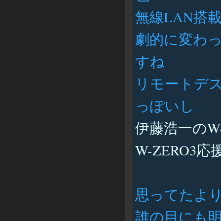
無線LAN搭
劇的に変わ
すね
リモートデ
っぽいし
伊藤浩一のW
W-ZERO3応
思ってたよ
誰の目にも明