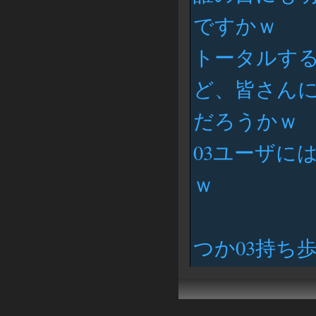
ですかｗ
トータルす
ど、皆さん
だろうかｗ
03ユーザに
ｗ
つか03持ち