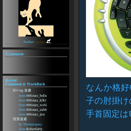
onMap
無銘の刀
駄歌詞屋本舗
WindowsFAQ
ぼんやりweblog
Lame
2ch
ぼうやあんweblog
午後のこ～だ
Anison Generation -アニソン ジェ
ネレーション-
アニソン★歌詞検索
SWEETY
Auther
Jesuren.
Nyamazon
Recent
Comment & TrackBack
なんか格好
ID3 tag 覚書
from
888starz_beEn
子の肘掛け
from
888starz_kfKl
from
888starz_weSi
from
888starz_zaMt
手首固定はU
from
888starz_jisn
現実逃避
by Thomasspasy
from
Robertfably