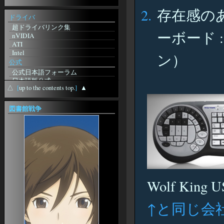
from
Jerrynum
存在感の
by JamesTok
ドライバ
by LloydHoova
超ドライバリンク集
フォーラムに動きがｗ
ーボード :
nVIDIA
from
http://m-
ATI
Grp.ru/redirect.php?
Intel
url=https://Anuntescu.ro/index.php?
ン）
page=user&action=pub_profile&id=81650
公式
from
curriculumvitaeandorra
公式日本語フォーラム
from
日本語版公式
recursoshumansaandorra
△
[
up to the contents top.
]
▲
無料体験版
from
英語版公式
CandidatsofertesLaborals
station-Sebilis
図書館戦争
from
pornoseyret
ギルド検索
久々にblosxomいじりをしてみま
プレイヤー検索
した
日本語版特設
from
Jesuren
アドベンチャーパック
from
Jesuren
Splitpaw Saga
from
スーパーコピーアク
Splitpaw Saga購入
セサリー750
Bloodline Chronicles
from
エルメス横浜駅
拡張ディスク
from
Robertfum
Wolf King 
logitec NAS
Desert of Flames
from
日本超人気スーパー
ニュース
コピーブランド専門店
↑と同じ会
EQII 徒然News
from
SkyDeckBrisbane
EQIIJE 初心者スレ まとめサイト
from
newestcasinos