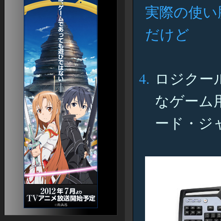
アバウトなEQ2日記
実際の使い
EQ2ブログ集（ライブドア）
その他
EQ2用語集
だけど
EQⅡ日本語版【初心者ガイド】
An EverQuest Island
EQ2 Craft
EQII 研究所（仮）
EQII 日本語版メモ
ロジクール「
ねっとげーむのえいかいわ。新版
ローブ画像コレクション
馬ガイド
なゲーム用キ
EQ2 Raidmobs
EQ2ペットカタログ
ード・ジ