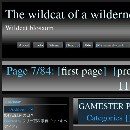
The wildcat of a wildern
Wildcat blosxom
[
About
]
[
Todo
]
[
Sitemap
]
[
Teacup
]
[
Jbbs
]
[
Myminicity
/
xml
/
ind
Page 7/84: [
first page
] [
pr
11
Calendar
GAMESTER 
Categories [
8月7日は何の日？
Powered by
フリー百科事典『ウィキペ
ディア』