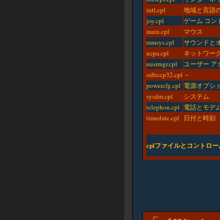
intl.cpl
地域と言語
joy.cpl
ゲーム コン
main.cpl
マウス
mmsys.cpl
サウンドとオ
ncpa.cpl
ネットワー
nusrmgr.cpl
ユーザー ア
odbccp32.cpl
－
powercfg.cpl
電源オプシ
sysdm.cpl
システム
telephon.cpl
電話とモデ
timedate.cpl
日付と時刻
cplファイルとコントロ