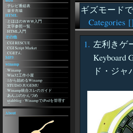
Camino. Mozilla Power, Mac Style
ホテル降魔殿
テレビ番組表
Safari
ギズモード
銀天盤
楽天市場
Bagel
Rpu.Net
HTML
楽天アフィリエイト
etc
お友達blog
Categories [
amazon.co.jp
とほほのＷＷＷ入門
Browser.js
RETSUDEN
NetMile
文字参照一覧
タブブラウザ推奨委員会
跡 地
WebMoney
HTML入門
Sleipnir
がらくた館跡地
eBOOK・OFF
その他
Sylera
特に意味もなく
Domino's Pizza
左利きゲー
CGI RESCUE
Lynx
Imitation Flowers：日記
すかいらーく
CGI Script Market
影鷹
ぎほたるしんちゃん
CGIぽん
Amaya
KUNSTMUSEUM
Keyboard
MP3
Going My Way
Lite
良い子のジャポニカ日記帳
ImageCanvas
JBrowser
winamp
☆美幼女の日記帳・３☆
ド・ジャ
KENT WEB
桃色蜥蜴日記
Winamp
MAKOTO3.NET
三日坊主克服日記
Win32工作小屋
Mini CGI
似非勇者の隠れ家
1から始めるWinamp
WonderLink【CGI配布サイト】
良い子のジャポニカ日記帳
STUDiO JUGEMU
ぴんぽんすくりぷと
ふにふに
Winamp統合スレのガイド
インターネット＆CGI入門講座
ARUPU
あんぷのかんづめ
個人掲示板 powered by teacup.
Ownerの外部Log
utahblog - WinampでiPodを管理す
研究室☆
る
六角軍記
CGI・Perl入門
foobar2000
無人の家で発見された手記
About
FLASH DESIGN WILL
blizzardの日記
foobar2000
TrendMicro
おはようから おやすみまで 己を見
foobar2000 Wiki
シマンテック
つめる
non existent
WebArchive
ジャコウネコの棲む森
その他