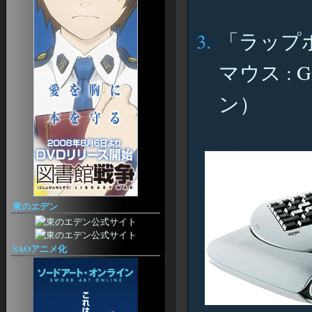
各種EQ2アンテナ
from
家具特化サイト
doestheslotmachineworkdiffertlyifyouput$20or$110in
4Gamer
from
「ラップ
ブローカー価格情報
verifiedonlinecasinosaustralia
画面表示オプション設定ガイド
UI
マウス : 
OHVITAE
EQ2Interface
ン）
スペル＆アーツ
EQ2 Spells III
EQ2 Craft
アーティザン
ら・もずくなEQ2
EQ2 Artisan
EQ2 Recipe
クエスト
EQ2JE @Wiki
東のエデン
べるめも
EQ2 M and Q
Allakhazam's EQII
SAOアニメ化
Heritage
Prismatic
EQ2 OGaming
日記
センスが無い！