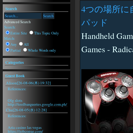
4つの場所に
Search
パッド
Advanced Search
Search:
Handheld Game
Entire Site
This Topic Only
Match:
Any
All
Games - Radi
Partial
Whole Words only
Categories
Guest Book
Alison[26-08-06(木) 19:32]
References:
Olg slots
http://toolbarqueries.google.com.ph/
Chu[26-08-05(水) 12:28]
References:
Aria casino las vegas
https://jobcopae.com/