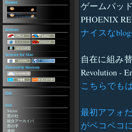
Banner
ゲームパッド地
PHOENIX R
browser
ナイスなblo
browser for Mac
自在に組み替え
Powered by blosxom
Revolution - E
こちらでも
link
tool
最初アフォ
Vecter
窓の社
統合アーカイバ
がベコベコ
窓の手
連邦