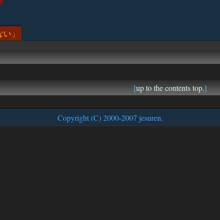
ない
[
up to the contents top.
]
Copyright (C) 2000-2007 jesuren.