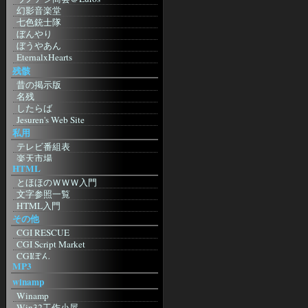
MoonStone'S Laboratory
Infoseek
幻影音楽堂
Shishimushi
ドライバ
七色銃士隊
A blog? with Σαιτω
超ドライバリンク集
ぼんやり
Choose Opera 日本支部
Nvidia
ぼうやあん
Kuruman Log - by Kuruma
ATI
EternalxHearts
Mozilla
Intel
兵糧攻め
残骸
Mozilla Japan
明日もきっと晴れ！
昔の掲示版
もじら組
SolomonHeadQuaters
名残
Firefoxまとめサイト
蛙猫子之首頁
したらば
Netscape Japan
アサの夢
Jesuren's Web Site
Netscape.com
giddous moon
私用
Camino. Mozilla Power, Mac Style
ホテル降魔殿
テレビ番組表
Safari
銀天盤
楽天市場
Bagel
Rpu.Net
HTML
楽天アフィリエイト
etc
お友達blog
amazon.co.jp
とほほのＷＷＷ入門
Browser.js
RETSUDEN
NetMile
文字参照一覧
タブブラウザ推奨委員会
跡 地
WebMoney
HTML入門
Sleipnir
がらくた館跡地
eBOOK・OFF
その他
Sylera
特に意味もなく
Domino's Pizza
CGI RESCUE
Lynx
Imitation Flowers：日記
すかいらーく
CGI Script Market
影鷹
ぎほたるしんちゃん
CGIぽん
Amaya
KUNSTMUSEUM
MP3
Going My Way
Lite
良い子のジャポニカ日記帳
ImageCanvas
JBrowser
winamp
☆美幼女の日記帳・３☆
KENT WEB
桃色蜥蜴日記
Winamp
MAKOTO3.NET
三日坊主克服日記
Win32工作小屋