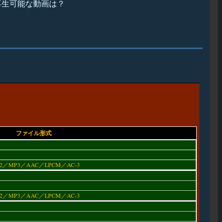
NAで再生可能な動画は？
ファイル形式
2／MP3／AAC／LPCM／AC-3
2／MP3／AAC／LPCM／AC-3