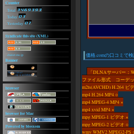
Counter
https://arsenev-art.ru/
RobinCoeta[26-08-03(月) 15:08]
Total
https://arsenev-art.ru/
Today
Yesterday
Syndicate this site (XML)
価格.comの口コミで
charset:euc-jp
Banner
DLNAサーバー：Win
ファイル形式 コーデッ
m2ts(AVCHD) H.264 ビ
browser
mp4 H.264 MP4 ○
mp4 MPEG-4 MP4 ×
mp4 xvid MP4 ×
browser for Mac
mpg MPEG-1 ビデオ ×
mpg MPEG-2 ビデオ ○
Powered by blosxom
wmv WMV2 MPEG2-PS 