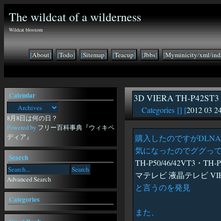
The wildcat of a wilderness
Wildcat blosxom
[
About
]
[
Todo
]
[
Sitemap
]
[
Teacup
]
[
Jbbs
]
[
Myminicity
/
xml
/
ind
Calendar
3D VIERA TH-P42
Categories [
] [
2012 03 2
8月8日は何の日？
Powered by
フリー百科事典『ウィキペ
ディア』
購入したのですがDLN
気になったのでググっ
Search
TH-P50/46/42VT3・
マテレビ 液晶テレビ VIER
Advanced Search
と言うのを発見
Categories
また、