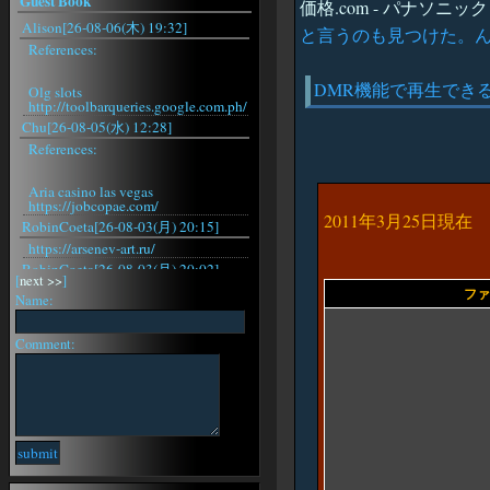
Guest Book
価格.com - パナソニック
Alison[26-08-06(木) 19:32]
と言うのも見つけた。
References:
DMR機能で再生でき
Olg slots
http://toolbarqueries.google.com.ph/
Chu[26-08-05(水) 12:28]
References:
Aria casino las vegas
https://jobcopae.com/
2011年3月25日現在
RobinCoeta[26-08-03(月) 20:15]
https://arsenev-art.ru/
RobinCoeta[26-08-03(月) 20:02]
[
next >>
]
https://arsenev-art.ru/
ファ
Name:
RobinCoeta[26-08-03(月) 19:29]
https://arsenev-art.ru/
Comment:
RobinCoeta[26-08-03(月) 18:31]
https://arsenev-art.ru/
RobinCoeta[26-08-03(月) 15:42]
https://arsenev-art.ru/
RobinCoeta[26-08-03(月) 15:22]
https://arsenev-art.ru/
RobinCoeta[26-08-03(月) 15:16]