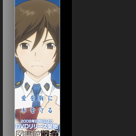
日本語版特設
from
Jesuren
アドベンチャーパック
from
Jesuren
Splitpaw Saga
from
スーパーコピーアク
Splitpaw Saga購入
セサリー750
Bloodline Chronicles
from
エルメス横浜駅
拡張ディスク
from
Robertfum
logitec NAS
Desert of Flames
from
日本超人気スーパー
ニュース
コピーブランド専門店
EQII 徒然News
from
SkyDeckBrisbane
EQIIJE 初心者スレ まとめサイト
from
newestcasinos
各種EQ2アンテナ
from
家具特化サイト
doestheslotmachineworkdiffertlyifyouput$20or$110in
4Gamer
from
ブローカー価格情報
verifiedonlinecasinosaustralia
画面表示オプション設定ガイド
UI
OHVITAE
EQ2Interface
スペル＆アーツ
EQ2 Spells III
EQ2 Craft
アーティザン
ら・もずくなEQ2
EQ2 Artisan
EQ2 Recipe