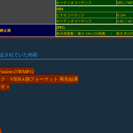
オーディオコーデック
MP1／MP
MP4
ビデオコーデック
H.264
オーディオコーデック
AAC／AC
JPEG
静止画
表示画素数：最小 160×120画素 ～ 最大 約14
検証されていた内容
dows7/WMP12
ク VIERA側フォーマット 再生結果
デオ ○
○