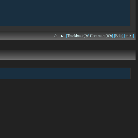
△
▲
[
Trackback(0)
/
Comment(60)
] [
Edit
] [
mixi
]