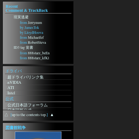
Recent
Comment & TrackBack
現実逃避
from
Jerrynum
by JamesTok
by LloydHoova
from
Michaelfef
from
RobertSteva
ID3 tag 覚書
from
888starz_beEn
from
888starz_kfKl
from
888starz_weSi
from
888starz_zaMt
ドライバ
from
888starz_jisn
超ドライバリンク集
フォーラムに動きがｗ
nVIDIA
from
http://m-
ATI
Grp.ru/redirect.php?
Intel
url=https://Anuntescu.ro/index.php?
page=user&action=pub_profile&id=81650
公式
from
curriculumvitaeandorra
公式日本語フォーラム
from
日本語版公式
recursoshumansaandorra
△
[
up to the contents top.
]
▲
無料体験版
from
英語版公式
CandidatsofertesLaborals
station-Sebilis
図書館戦争
from
pornoseyret
ギルド検索
久々にblosxomいじりをしてみま
プレイヤー検索
した