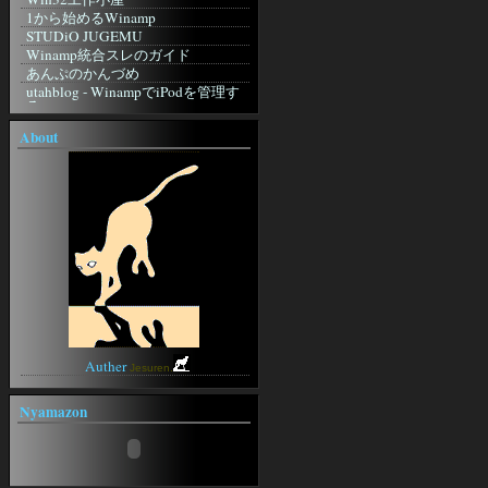
Mini CGI
似非勇者の隠れ家
1から始めるWinamp
WonderLink【CGI配布サイト】
良い子のジャポニカ日記帳
STUDiO JUGEMU
ぴんぽんすくりぷと
ふにふに
Winamp統合スレのガイド
インターネット＆CGI入門講座
ARUPU
あんぷのかんづめ
個人掲示板 powered by teacup.
Ownerの外部Log
utahblog - WinampでiPodを管理す
研究室☆
る
六角軍記
CGI・Perl入門
foobar2000
無人の家で発見された手記
About
FLASH DESIGN WILL
blizzardの日記
foobar2000
TrendMicro
おはようから おやすみまで 己を見
foobar2000 Wiki
シマンテック
つめる
non existent
WebArchive
ジャコウネコの棲む森
その他
onMap
無銘の刀
駄歌詞屋本舗
WindowsFAQ
ぼんやりweblog
Lame
2ch
ぼうやあんweblog
午後のこ～だ
Anison Generation -アニソン ジェ
ネレーション-
アニソン★歌詞検索
SWEETY
Auther
Jesuren.
Nyamazon