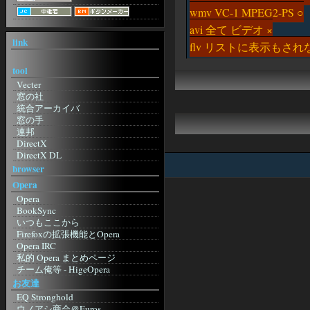
wmv VC-1 MPEG2-PS ○
avi 全て ビデオ ×
link
flv リストに表示もされ
tool
Vecter
窓の社
統合アーカイバ
窓の手
連邦
DirectX
DirectX DL
ねこみみの世を忍ぶ仮のHP
browser
紙 2001
Opera
IM
Opera
MSN メッセンジャー
BookSync
MSN メッセ ガイド
いつもここから
Regnessem
Firefoxの拡張機能とOpera
Miranda
Opera IRC
み～ちゃんのICQ
私的 Opera まとめページ
Skype
チーム俺等 - HigeOpera
Instant Messenger Club
Opera The Fastest Browser on Earth
お友達
辞書
Wandering Linux 5-3 (Opera
EQ Stronghold
Entrance Page)
Goo
ウノアシ商会＠Euros