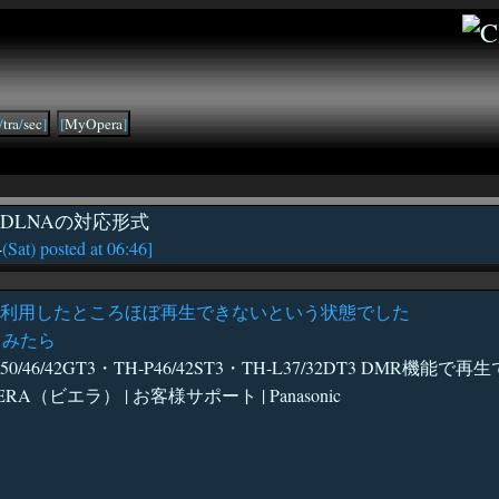
/
tra
/
sec
]
[
MyOpera
]
ST3 DLNAの対応形式
4
(Sat) posted at 06:46]
A利用したところほぼ再生できないという状態でした
てみたら
TH-P50/46/42GT3・TH-P46/42ST3・TH-L37/32DT3 
A（ビエラ） | お客様サポート | Panasonic