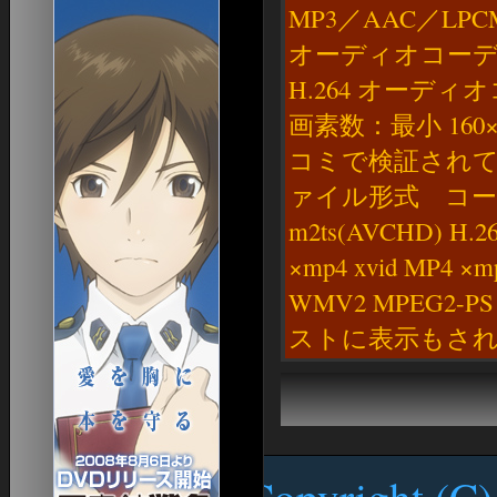
プレイヤー検索
MP3／AAC／LPC
した
日本語版特設
from
Jesuren
オーディオコーデック
アドベンチャーパック
from
Jesuren
Splitpaw Saga
from
スーパーコピーアク
H.264 オーディオ
Splitpaw Saga購入
セサリー750
Bloodline Chronicles
from
エルメス横浜駅
画素数：最小 160
拡張ディスク
from
Robertfum
logitec NAS
Desert of Flames
コミで検証されていた
from
日本超人気スーパー
ニュース
コピーブランド専門店
ァイル形式 コー
EQII 徒然News
from
SkyDeckBrisbane
EQIIJE 初心者スレ まとめサイト
m2ts(AVCHD) H.2
from
newestcasinos
各種EQ2アンテナ
from
家具特化サイト
×mp4 xvid MP4 
doestheslotmachineworkdiffertlyifyouput$20or$110in
4Gamer
from
ブローカー価格情報
WMV2 MPEG2-PS 
verifiedonlinecasinosaustralia
画面表示オプション設定ガイド
UI
ストに表示もさ
OHVITAE
EQ2Interface
スペル＆アーツ
EQ2 Spells III
EQ2 Craft
アーティザン
ら・もずくなEQ2
Copyright (C)
EQ2 Artisan