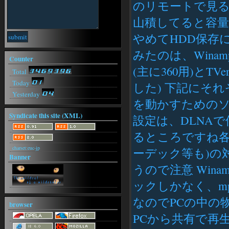
https://arsenev-art.ru/
のリモートで見
RobinCoeta[26-08-03(月) 15:42]
山積してると容量
https://arsenev-art.ru/
RobinCoeta[26-08-03(月) 15:22]
やめてHDD保存
https://arsenev-art.ru/
RobinCoeta[26-08-03(月) 15:16]
みたのは、Winamp
Counter
https://arsenev-art.ru/
(主に360用)とT
RobinCoeta[26-08-03(月) 15:08]
Total
https://arsenev-art.ru/
Today
した) 下記にそ
Yesterday
を動かすためのソ
Syndicate this site (XML)
設定は、DLNA
るところですね各
charset:euc-jp
ーデック等も)の
Banner
うので注意 Wina
ックしかなく、m
なのでPCの中の
browser
PCから共有で再生