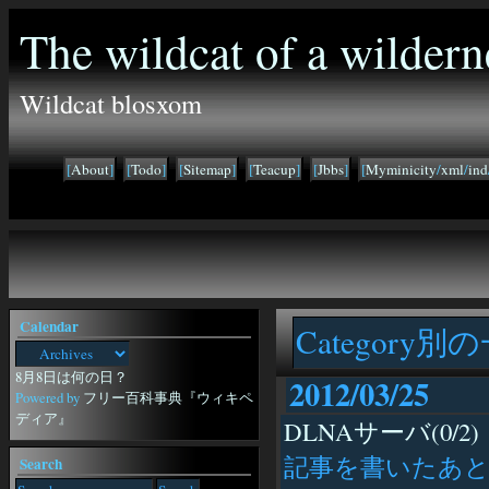
The wildcat of a wildern
Wildcat blosxom
[
About
]
[
Todo
]
[
Sitemap
]
[
Teacup
]
[
Jbbs
]
[
Myminicity
/
xml
/
ind
Calendar
Category別
8月8日は何の日？
2012/03/25
Powered by
フリー百科事典『ウィキペ
ディア』
DLNAサーバ(0/2)
記事を書いたあと
Search