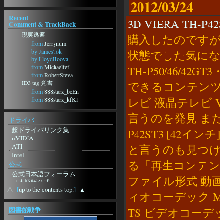
2012/03/24
Recent
3D VIERA TH-P
Comment & TrackBack
現実逃避
購入したのですが
from
Jerrynum
by JamesTok
状態でした気になった
by LloydHoova
from
Michaelfef
TH-P50/46/42G
from
RobertSteva
ID3 tag 覚書
できるコンテンツの
from
888starz_beEn
レビ 液晶テレビ VI
from
888starz_kfKl
from
888starz_weSi
言うのを発見 また、 
from
888starz_zaMt
ドライバ
from
888starz_jisn
超ドライバリンク集
P42ST3 [42
フォーラムに動きがｗ
nVIDIA
from
http://m-
ATI
と言うのも見つけ
Grp.ru/redirect.php?
Intel
url=https://Anuntescu.ro/index.php?
る「再生コンテンツ
page=user&action=pub_profile&id=81650
公式
from
curriculumvitaeandorra
公式日本語フォーラム
ファイル形式 動画 
from
日本語版公式
recursoshumansaandorra
△
[
up to the contents top.
]
▲
無料体験版
ィオコーデック MP1
from
英語版公式
CandidatsofertesLaborals
station-Sebilis
図書館戦争
TS ビデオコーデッ
from
pornoseyret
ギルド検索
久々にblosxomいじりをしてみま