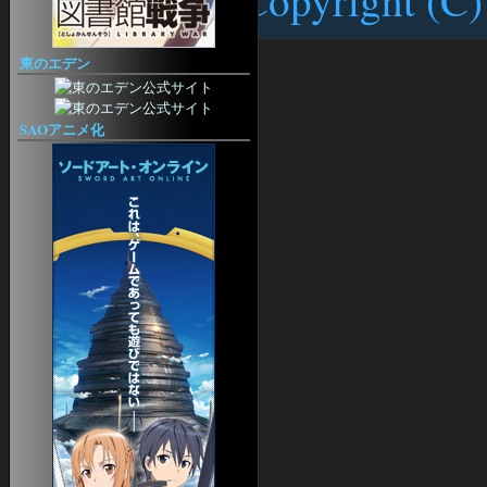
EQ2 Recipe
クエスト
EQ2JE @Wiki
東のエデン
べるめも
EQ2 M and Q
Allakhazam's EQII
SAOアニメ化
Heritage
Prismatic
EQ2 OGaming
日記
センスが無い！
アバウトなEQ2日記
EQ2ブログ集（ライブドア）
その他
EQ2用語集
EQⅡ日本語版【初心者ガイド】
An EverQuest Island
EQ2 Craft
EQII 研究所（仮）
EQII 日本語版メモ
ねっとげーむのえいかいわ。新版
ローブ画像コレクション
馬ガイド
EQ2 Raidmobs
EQ2ペットカタログ