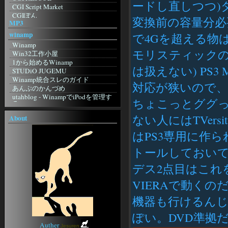
Imitation Flowers：日記
ードし直しつつ)
すかいらーく
CGI Script Market
影鷹
ぎほたるしんちゃん
CGIぽん
Amaya
KUNSTMUSEUM
変換前の容量分
MP3
Going My Way
Lite
良い子のジャポニカ日記帳
ImageCanvas
JBrowser
winamp
☆美幼女の日記帳・３☆
で4Gを超える物
KENT WEB
桃色蜥蜴日記
Winamp
MAKOTO3.NET
モリスティックの
三日坊主克服日記
Win32工作小屋
Mini CGI
似非勇者の隠れ家
1から始めるWinamp
WonderLink【CGI配布サイト】
は扱えない) PS3 
良い子のジャポニカ日記帳
STUDiO JUGEMU
ぴんぽんすくりぷと
ふにふに
Winamp統合スレのガイド
対応が狭いので、
インターネット＆CGI入門講座
ARUPU
あんぷのかんづめ
個人掲示板 powered by teacup.
Ownerの外部Log
utahblog - WinampでiPodを管理す
ちょこっとググ
研究室☆
る
六角軍記
CGI・Perl入門
foobar2000
無人の家で発見された手記
ない人にはTVer
About
FLASH DESIGN WILL
blizzardの日記
foobar2000
TrendMicro
おはようから おやすみまで 己を見
foobar2000 Wiki
はPS3専用に作られた
シマンテック
つめる
non existent
WebArchive
ジャコウネコの棲む森
トールしておいて
その他
onMap
無銘の刀
駄歌詞屋本舗
WindowsFAQ
ぼんやりweblog
デス2点目はこれをV
Lame
2ch
ぼうやあんweblog
午後のこ～だ
VIERAで動く
Anison Generation -アニソン ジェ
ネレーション-
機器も行けるんじ
アニソン★歌詞検索
SWEETY
ぽい。DVD準拠
Auther
Jesuren.