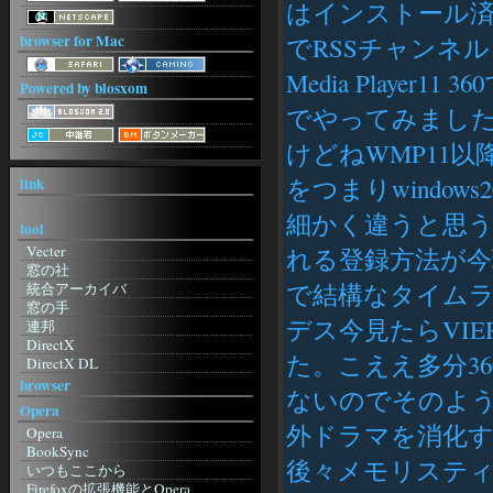
はインストール済み
browser for Mac
でRSSチャンネルを
Media Playe
Powered by blosxom
でやってみまし
けどねWMP11
をつまりwindow
link
細かく違うと思う
tool
Vecter
れる登録方法が
窓の社
で結構なタイムラ
統合アーカイバ
窓の手
デス今見たらVI
連邦
DirectX
た。こええ多分3
DirectX DL
ねこみみの世を忍ぶ仮のHP
browser
ないのでそのよう
紙 2001
Opera
IM
外ドラマを消化す
Opera
MSN メッセンジャー
BookSync
MSN メッセ ガイド
後々メモリスティ
いつもここから
Regnessem
Firefoxの拡張機能とOpera