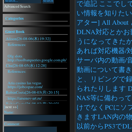
で追記 ここでし
Advanced Search
い情報を知りたい人
Categories
アター] All A
DLNA対応とか
Guest Book
Alison[26-08-06(木) 19:32]
うになってきたか
References:
あれば対応機器/対応ソ
Olg slots
サーバ内の動画/
http://toolbarqueries.google.com.ph/
Chu[26-08-05(水) 12:28]
動画について書き
References:
と、リビングで録
Aria casino las vegas
られたりします 
https://jobcopae.com/
RobinCoeta[26-08-03(月) 20:15]
NAS等に備わっ
https://arsenev-art.ru/
RobinCoeta[26-08-03(月) 20:02]
けでなくPCにソ
[
next >>
]
https://arsenev-art.ru/
Name:
きますLAN内の
RobinCoeta[26-08-03(月) 19:29]
https://arsenev-art.ru/
Comment:
以前からPS3でD
RobinCoeta[26-08-03(月) 18:31]