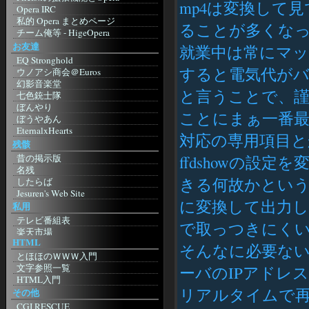
mp4は変換して見て
Miranda
Opera IRC
み～ちゃんのICQ
私的 Opera まとめページ
ることが多くな
Skype
チーム俺等 - HigeOpera
Instant Messenger Club
Opera The Fastest Browser on Earth
お友達
就業中は常にマ
辞書
Wandering Linux 5-3 (Opera
EQ Stronghold
Entrance Page)
Goo
すると電気代が
ウノアシ商会＠Euros
MoonStone'S Laboratory
Infoseek
幻影音楽堂
Shishimushi
ドライバ
と言うことで、
七色銃士隊
A blog? with Σαιτω
超ドライバリンク集
ぼんやり
Choose Opera 日本支部
ことにまぁ一番最初
Nvidia
ぼうやあん
Kuruman Log - by Kuruma
ATI
EternalxHearts
Mozilla
対応の専用項目
Intel
兵糧攻め
残骸
Mozilla Japan
明日もきっと晴れ！
昔の掲示版
ffdshowの設
もじら組
SolomonHeadQuaters
名残
Firefoxまとめサイト
蛙猫子之首頁
きる何故かというと
したらば
Netscape Japan
アサの夢
Jesuren's Web Site
Netscape.com
giddous moon
に変換して出力し
私用
Camino. Mozilla Power, Mac Style
ホテル降魔殿
テレビ番組表
Safari
銀天盤
で取っつきにくい
楽天市場
Bagel
Rpu.Net
HTML
楽天アフィリエイト
etc
そんなに必要ないけど
お友達blog
amazon.co.jp
とほほのＷＷＷ入門
Browser.js
RETSUDEN
NetMile
文字参照一覧
ーバのIPアドレ
タブブラウザ推奨委員会
跡 地
WebMoney
HTML入門
Sleipnir
がらくた館跡地
eBOOK・OFF
リアルタイムで再生
その他
Sylera
特に意味もなく
Domino's Pizza
CGI RESCUE
Lynx