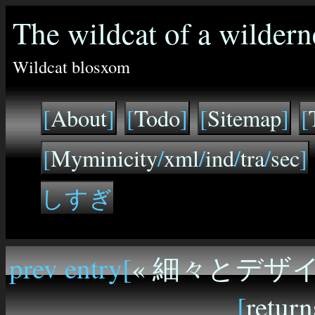
The wildcat of a wildern
Wildcat blosxom
[
About
]
[
Todo
]
[
Sitemap
]
[
[
Myminicity
/
xml
/
ind
/
tra
/
sec
]
しすぎ
prev entry[
« 細々とデザ
[
return