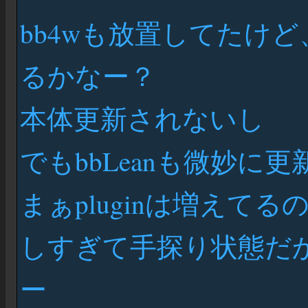
bb4wも放置してたけど
るかなー？
本体更新されないし
でもbbLeanも微妙に
まぁpluginは増えて
しすぎて手探り状態だ
ー