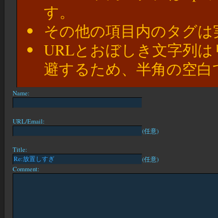
す。
その他の項目内のタグは
URLとおぼしき文字列
避するため、半角の空白
Name:
URL/Email:
(任意)
Title:
(任意)
Comment: