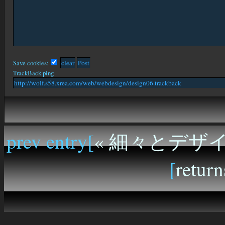
Save cookies:
TrackBack ping
prev entry[
« 細々とデザ
[
return