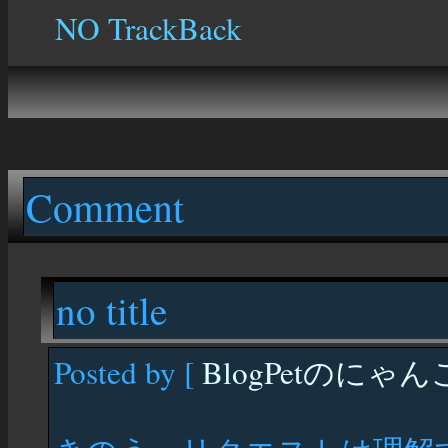
NO TrackBack
Comment
no title
Posted by [
BlogPetのにゃん