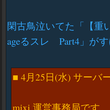
閑古鳥泣いてた「【重いm
ageるスレ Part4」
■ 4月25日(水) サーバー
mixi 運営事務局です。