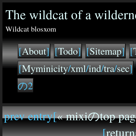
The wildcat of a wildern
Wildcat blosxom
[
About
]
[
Todo
]
[
Sitemap
]
[
[
Myminicity
/
xml
/
ind
/
tra
/
sec
]
の2
prev entry[
« mixiのtop pag
[
return