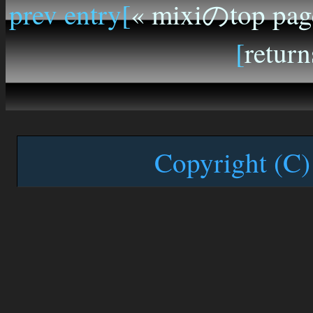
prev entry[
« mixiのtop pag
[
return
Copyright (C)