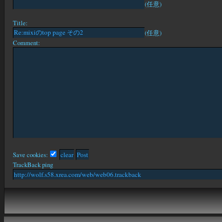
(任意)
Title:
(任意)
Comment:
Save cookies:
TrackBack ping