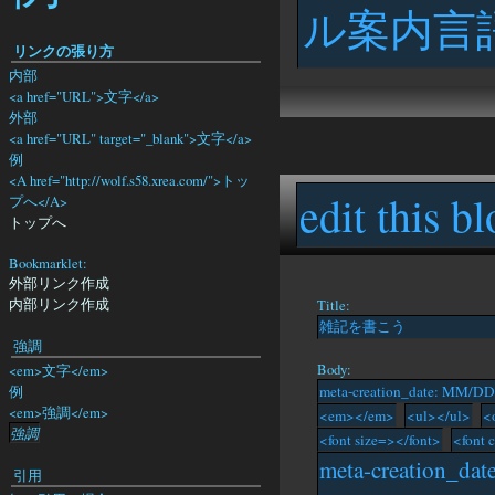
ル案内言語
リンクの張り方
内部
<a href="URL">文字</a>
外部
<a href="URL" target="_blank">文字</a>
例
<A href="http://wolf.s58.xrea.com/">トッ
edit this bl
プへ</A>
トップへ
Bookmarklet:
外部リンク作成
内部リンク作成
Title:
強調
Body:
<em>文字</em>
例
<em>強調</em>
強調
引用