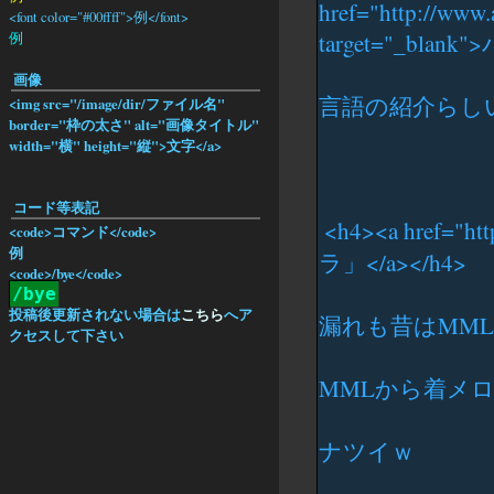
<font color="#00ffff">例</font>
例
画像
<img src="/image/dir/ファイル名"
border="枠の太さ" alt="画像タイトル"
width="横" height="縦">文字</a>
コード等表記
<code>コマンド</code>
例
<code>/bye</code>
/bye
投稿後更新されない場合は
こちら
へア
クセスして下さい