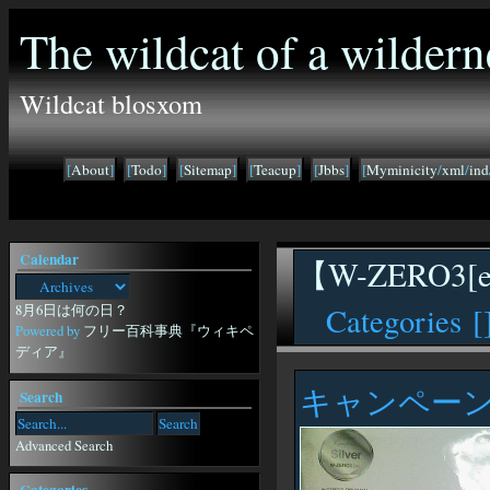
The wildcat of a wildern
Wildcat blosxom
[
About
]
[
Todo
]
[
Sitemap
]
[
Teacup
]
[
Jbbs
]
[
Myminicity
/
xml
/
ind
Calendar
【W-ZERO3
8月6日は何の日？
Categories [
Powered by
フリー百科事典『ウィキペ
ディア』
キャンペー
Search
Advanced Search