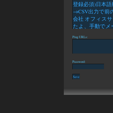
Ping URLs:
Password: