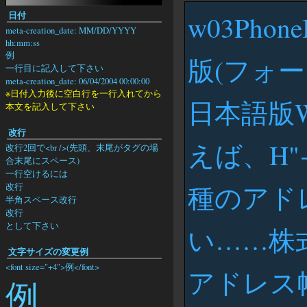
日付
w03Pho
meta-creation_date: MM/DD/YYYY
hh:mm:ss
例
版(フォ
一行目に記入して下さい
meta-creation_date: 06/04/2004 00:00:00
※日付入力後に空白行を一行入れてから
日本語版W
本文を記入して下さい
改行
えば、H"
改行2回で<br />(先頭、末尾がタグの場
合末尾にスペース)
一行空けるには
種のアド
改行
半角スペース改行
改行
として下さい
い……株
文字サイズの変更例
<font size="+4">例</font>
アドレス
例