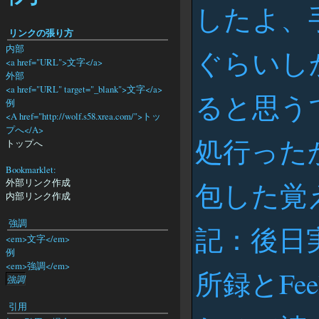
したよ、
リンクの張り方
内部
ぐらいし
<a href="URL">文字</a>
外部
<a href="URL" target="_blank">文字</a>
ると思うで
例
<A href="http://wolf.s58.xrea.com/">トッ
プへ</A>
処行った
トップへ
Bookmarklet:
外部リンク作成
包した覚
内部リンク作成
強調
記：後日
<em>文字</em>
例
<em>強調</em>
所録とFe
強調
引用