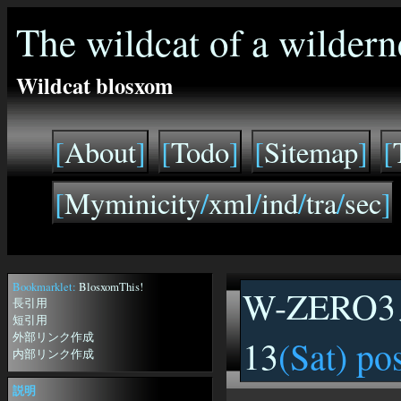
The wildcat of a wildern
Wildcat blosxom
[
About
]
[
Todo
]
[
Sitemap
]
[
[
Myminicity
/
xml
/
ind
/
tra
/
sec
]
Bookmarklet:
BlosxomThis!
W-ZERO
長引用
短引用
外部リンク作成
13
(Sat) po
内部リンク作成
説明