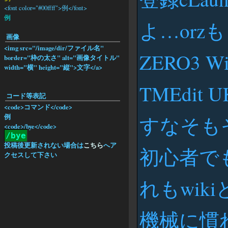
<font color="#00ffff">例</font>
例
よ…orz
画像
<img src="/image/dir/ファイル名"
ZERO3 Wi
border="枠の太さ" alt="画像タイトル"
width="横" height="縦">文字</a>
TMEdit 
コード等表記
<code>コマンド</code>
例
すなそもそ
<code>/bye</code>
/bye
投稿後更新されない場合は
こちら
へア
初心者で
クセスして下さい
れもwik
機械に慣