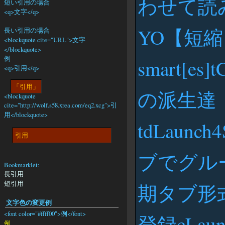
わせて読
短い引用の場合
<q>文字</q>
YO【短
長い引用の場合
<blockquote cite="URL">文字
</blockquote>
例
smart[es
<q>引用</q>
引用
の派生達
<blockquote
cite="http://wolf.s58.xrea.com/eq2.xcg">引
用</blockquote>
tdLaunch4
引用
ブでグルー
Bookmarklet:
長引用
短引用
期タブ形
文字色の変更例
<font color="#ffff00">例</font>
登録cLa
例