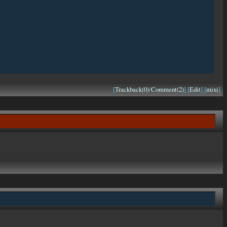
[
Trackback(0)
/
Comment(2)
] [
Edit
] [
mixi
]