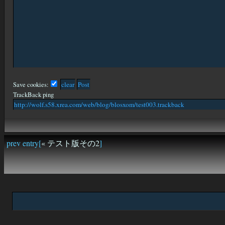
Save cookies:
TrackBack ping
prev entry[
« テスト版その2
]