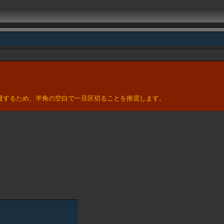
。
避するため、半角の空白で一旦区切ることを推奨します。