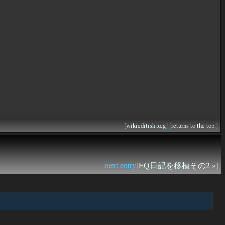
[
wikieditish.xcg
] [
returns to the top.
]
next entry[
EQ日記を移植その2 »
]