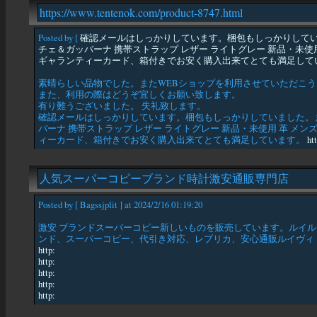
https://www.tentenok.com/product-8747.html
Posted by [
確認メールはしっかりしています。梱包もしっかりしてい
チェ＆ガッバーナ 携帯ストラップ レザー ライトグレー 新品・未使用
ギャランティーカード、箱付きでお安く購入出来てとても満足して
素晴らしい品物でした。またWEBショップを利用させていただこ
また、利用の際はどうぞ宜しくお願い致します。
有り難うございました。 失礼致します。
確認メールはしっかりしています。梱包もしっかりしていました。ま
バーナ 携帯ストラップ レザー ライトグレー 新品・未使用 革 メン
ィーカード、箱付きでお安く購入出来てとても満足しています。
ht
人気スーパーコピーブランド時計激安通販専門店
Posted by [ Bagssjplit ] at 2024/2/16 01:19:20
激安 ブランドスーパーコピー新しいものを販売しています。ルイル
ンド、スーパーコピー、代引き対応、レプリカ、安心通販ルイヴィト
http:
http:
http:
http:
http: