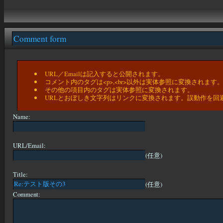
Comment form
URL／Emailは記入すると公開されます。
コメント内のタグは<p>,<br>以外は実体参照に変換されます
その他の項目内のタグは実体参照に変換されます。
URLとおぼしき文字列はリンクに変換されます。誤動作を回
Name:
URL/Email:
(任意)
Title:
(任意)
Comment: