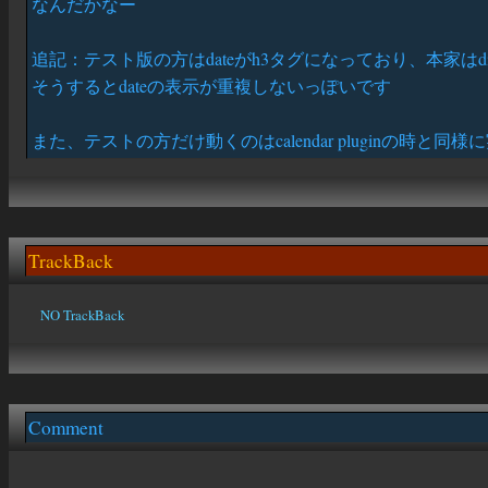
なんだかなー
追記：テスト版の方はdateがh3タグになっており、本家はd
そうするとdateの表示が重複しないっぽいです
また、テストの方だけ動くのはcalendar pluginの時と
TrackBack
NO TrackBack
Comment