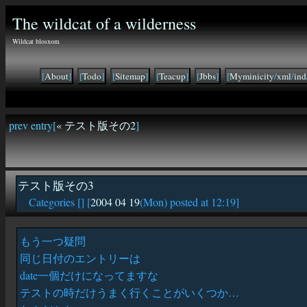
The wildcat of a wilderness
Wildcat blosxom
[
About
]
[
Todo
]
[
Sitemap
]
[
Teacup
]
[
Jbbs
]
[
Myminicity
/
xml
/
ind
prev entry[
« テスト版その2
]
テスト版その3
Categories [
] [
2004 04 19
(Mon) posted at 12:19]
もう一つ疑問
同じ日付のエントリーは
date一個だけになってますな
テストの時だけうまく行くことがいくつか…