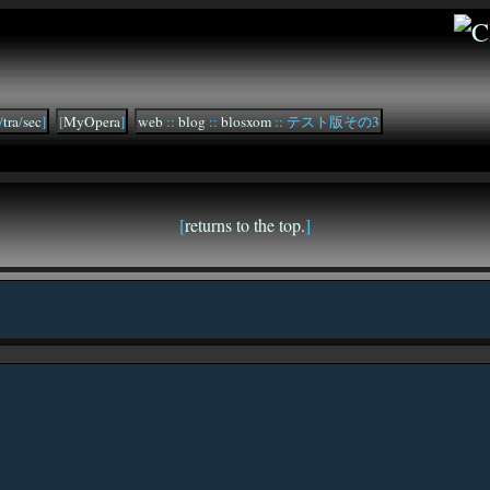
/
tra
/
sec
]
[
MyOpera
]
web
::
blog
::
blosxom
:: テスト版その3
[
returns to the top.
]