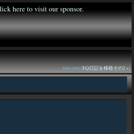
next entry[
EQ日記を移植その2 »
]