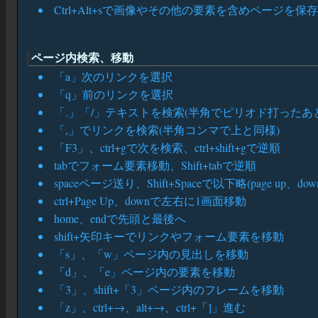
Ctrl+Alt+sで画像やその他の要素を含めページを保
ページ内検索、移動
「a」次のリンクを選択
「q」前のリンクを選択
「.」「/」テキストを検索(半角でピリオド打ったあ
「,」でリンクを検索(半角コンマで上と同様)
「F3」、ctrl+gで次を検索、ctrl+shift+gで逆順
tabでフォーム要素移動、Shift+tabで逆順
spaceページ送り、Shift+Spaceで以下略(page up、d
ctrl+Page Up、downで左右に1画面移動
home、endで先頭と最後へ
shift+矢印キーでリンクやフォーム要素を移動
「s」、「w」ページ内の見出しを移動
「d」、「e」ページ内の要素を移動
「3」、shift+「3」ページ内のフレームを移動
「z」、ctrl+→、alt+→、ctrl+「]」進む