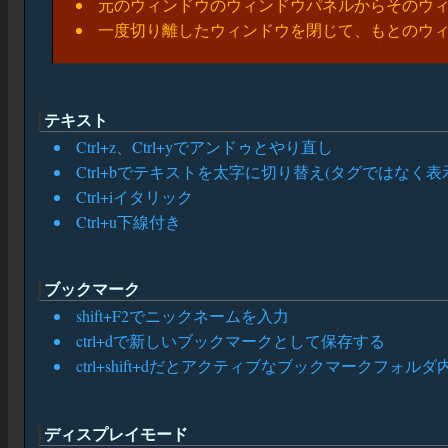
元のウィンドウのウィンドウパネルからそのウ
一度切り離したウィンドウを閉じて、もとのウィン
テキスト
Ctrl+z、Ctrl+yでアンドゥとやり直し
Ctrl+bでテキストを太字に切り替え(タグではなく表
Ctrl+iイタリック
Ctrl+u下線付き
ブックマーク
shift+F2でニックネームを入力
ctrl+dで新しいブックマークとして保存する
ctrl+shift+dだとアクティブなブックマークフ
ディスプレイモード