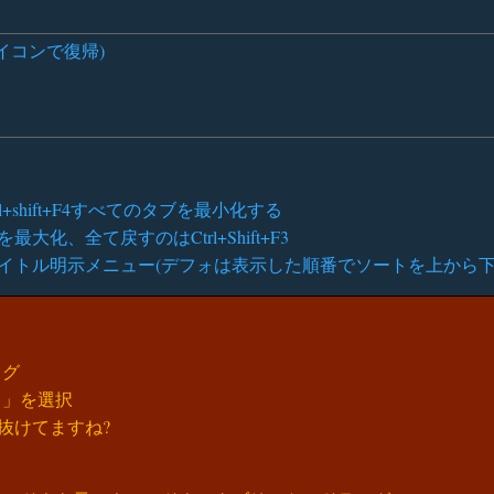
イコンで復帰)
shift+F4すべてのタブを最小化する
最大化、全て戻すのはCtrl+Shift+F3
なタイトル明示メニュー(デフォは表示した順番でソートを上から下へ。ctrl+s
ッグ
し」を選択
抜けてますね?