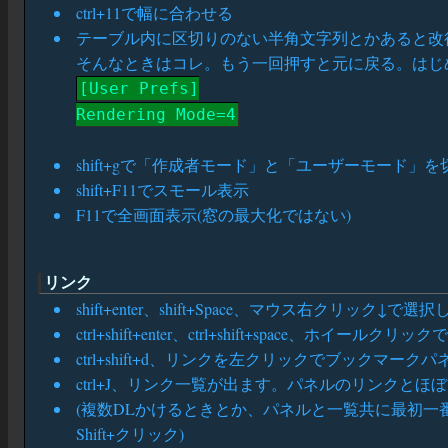
ctrl+11で幅に合わせる
テーブル内に区切りのない半角文字列とかあると改
そんなときはコレ。もう一回押すと元に戻る。はじめから
[User Prefs]
Rendering Mode=4
shift+gで「作成者モード」と「ユーザーモード」
shift+F11でスモール表示
F11で全画面表示(窓の最大化ではない)
リンク
shift+enter、shift+Space、マウス右クリッ
ctrl+shift+enter、ctrl+shift+space、
ctrl+shift+d、リンクを左クリックでブック
ctrl+J、リンク一覧が出ます。パネルのリンクと
(複数DLかけるときとか、パネルと一覧共に最初一番
Shift+クリック)