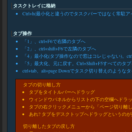
タスクトレイに格納
Ctrl+h(最小化と違うのでタスクバーではなく常駐ア
タブ操作
「1」、ctrl+F6で右隣のタブへ
「2」、ctrl+shift+F6で左隣のタブへ
「4」最小化(タブ操作なので窓はコレじゃない)。ctrl+
「5」最大化、元に戻す。Ctrl+Shift+F5すべてのタブを
ctrl+tab、alt+page Downでタスク切り替えのよう
タブの切り離し方
タブをタイトルバーへドラッグ
ウィンドウパネルからリストの下の空欄へドラ
タブの右クリックメニューから「ページ切り離
あれ? タブをデスクトップへドラッグというのが
切り離したタブの戻し方