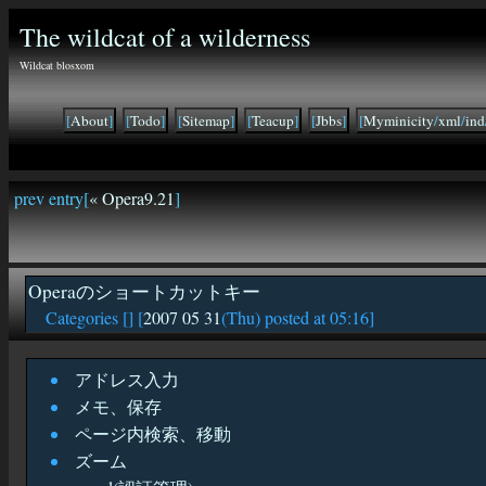
The wildcat of a wilderness
Wildcat blosxom
[
About
]
[
Todo
]
[
Sitemap
]
[
Teacup
]
[
Jbbs
]
[
Myminicity
/
xml
/
ind
prev entry[
« Opera9.21
]
Operaのショートカットキー
Categories [
] [
2007 05 31
(Thu) posted at 05:16]
アドレス入力
メモ、保存
ページ内検索、移動
ズーム