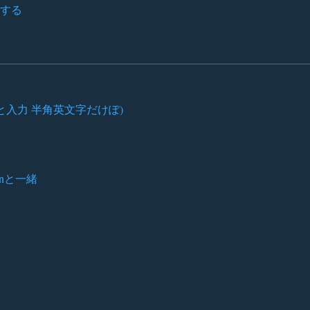
存する
と入力 半角英文字だけぽ)
ownと一緒