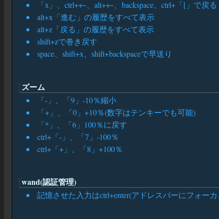
「x」、ctrl+←、alt+←、backspace、ctrl+「[」で戻る
alt+x「進む」の履歴をすべて表示
alt+z「戻る」の履歴をすべて表示
shift+zで巻き戻す
space、shift+x、shift+backspaceで早送り
ズーム
「-」、「9」-10％縮小
「+」、「0」+10％(数字はテンキーでも可能)
「*」、「6」100％に戻す
ctrl+「-」、「7」-100％
ctrl+「+」、「8」+100％
wand(認証管理)
記憶させた入力はctrl+enter(アドレスバーにフォ