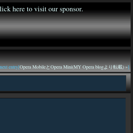
next entry[
Opera MobileとOpera Mini(MY Opera blogより転載) »
]