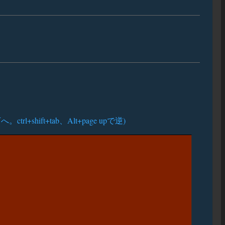
hift+tab、Alt+page upで逆)