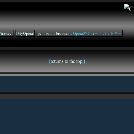
/
tra
/
sec
]
[
MyOpera
]
pc
::
soft
::
browser
:: Operaのショートカットキー
[
returns to the top.
]