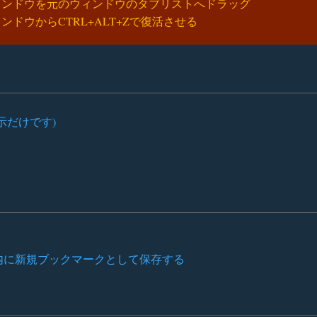
ィンドウを元のウィンドウのタブリストへドラッグ
ドウからCTRL+ALT+Zで復活させる
示だけです)
ォルダ内に新規ブックマークとして保存する