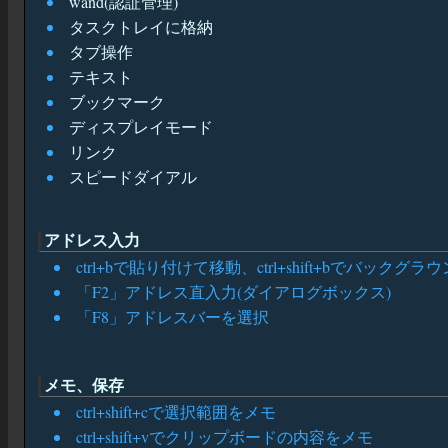
wand(認証管理)
タスクトレイに格納
タブ操作
テキスト
ブックマーク
ディスプレイモード
リンク
スピードダイアル
アドレス入力
ctrl+bで貼り付けて移動、ctrl+shift+bでバックグ
「F2」アドレス直入力(ダイアログボックス)
「F8」アドレスバーを選択
メモ、保存
ctrl+shift+cで選択範囲をメモ
ctrl+shift+vでクリップボードの内容をメモ