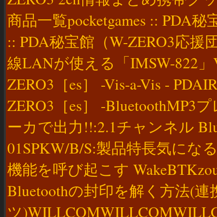
商品一覧pocketgames :: PDA
:: PDA秘宝館（W-ZERO3応
線LANが使える「IMSW-822」Vis
ZERO3［es］ -Vis-a-Vis - PDA
ZERO3［es］ -Bluetoo
ーカで出力!!:2.1チャンネル Blu
01SPKW/B/S:製品特長気になる! it
機能を呼び起こす WakeBTKzou’s D
Bluetoothの封印を解く方法(
ツ)WILLCOMWILLCOMWILL