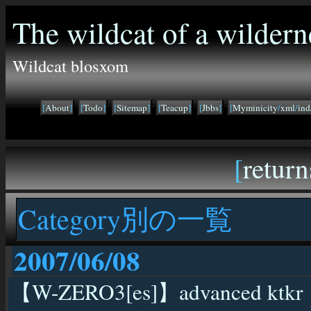
The wildcat of a wildern
Wildcat blosxom
[
About
]
[
Todo
]
[
Sitemap
]
[
Teacup
]
[
Jbbs
]
[
Myminicity
/
xml
/
ind
[
return
Category別の一覧
2007/06/08
【W-ZERO3[es]】advanced ktk