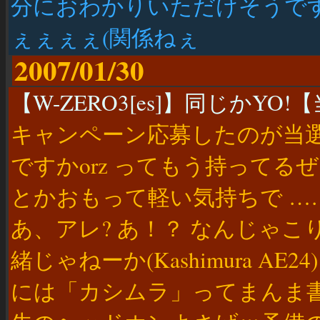
分におわかりいただけそうです
ぇぇぇぇ(関係ねぇ
2007/01/30
【W-ZERO3[es]】同じかYO!【当
キャンペーン応募したのが当選し
ですかorz ってもう持って
とかおもって軽い気持ちで …
あ、アレ? あ！？ なんじゃ
緒じゃねーか(Kashimura A
には「カシムラ」ってまんま書