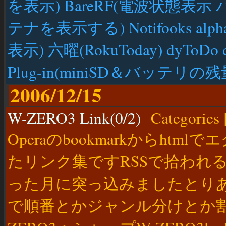
を表示) BareRF(電波状態
テナを表示する) Notifooks 
表示) 六曜(RokuToday) dyToDo dyS
Plug-in(miniSD＆バッテリの残
2006/12/15
W-ZERO3 Link(0/2)
Categories 
Operaのbookmarkからh
たリンク集ですRSSで拾われ
った月に突っ込みましたとりあえ
で順番とかジャンル分けとか割