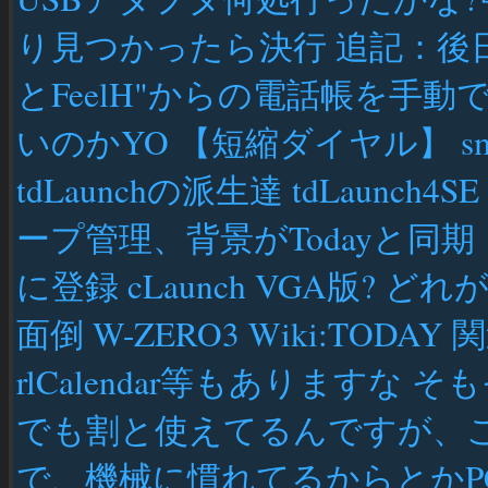
り見つかったら決行 追記：後
とFeelH"からの電話帳を手
いのかYO 【短縮ダイヤル】 smart
tdLaunchの派生達 tdLaunch4SE 
ープ管理、背景がTodayと同
に登録 cLaunch VGA版?
面倒 W-ZERO3 Wiki:TODAY 関連 
rlCalendar等もありますな 
でも割と使えてるんですが、これ
で、機械に慣れてるからとか