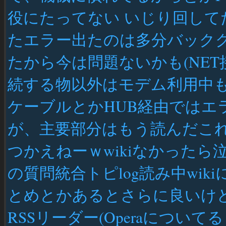
役にたってない いじり回し
たエラー出たのは多分バックグ
たから今は問題ないかも(NET
続する物以外はモデム利用中も
ケーブルとかHUB経由ではエ
が、主要部分はもう読んだこ
つかえねーｗwikiなかったら泣い
の質問統合トピlog読み中wi
とめとかあるとさらに良いけど… 
RSSリーダー(Operaについ