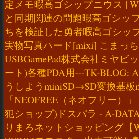
定メモ暇高ゴシップニウス | 
と同期関連の問題暇高ゴシップニウ
ちを検証した勇者暇高ゴシップニウ
実物写真ハード[mixi] こまっちゃん
USBGamePad株式会社ミヤビックス-
ート)各種PDA用---TK-BLOG
うしようminiSD→SD変換基板m
「NEOFREE（ネオフリー）
犯ショップ)ドスパラ - A-DATA ADT
りまろネットショッピング【WIRELE