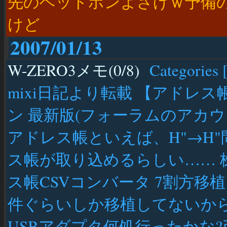
先のヘッドホンよさげｗ予備の
けど
2007/01/13
W-ZERO3メモ(0/8)
Categories 
mixi日記より転載 【アドレス帳】 
ン 最新版(フォーラムのアカウン
アドレス帳といえば、H"→H"
ス帳が取り込めるらしい…… 
ス帳CSVコンバータ 7割方移
件ぐらいしか移植してないから、
USBアダプタ何処行ったかな