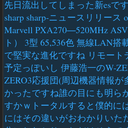
先日流出してしまった新esですが
sharp sharp-ニュースリリース 
Marvell PXA270―520MHz
ト） 3型 65,536色 無線L
で堅実な進化ですね リモー
予定っぽいし 伊藤浩一のW-ZE
ZERO3応援団(周辺機器情報
かったですね誰の目にも明ら
すかｗトータルすると僕的に
にはその違いがおわかりいただ