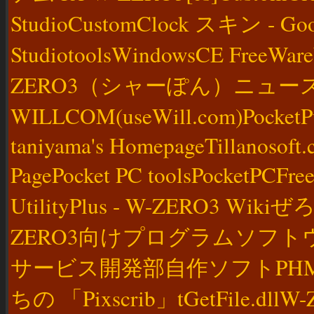
StudioCustomClock スキン - G
StudiotoolsWindowsCE Fre
ZERO3（シャーぽん）ニュース
WILLCOM(useWill.com)Pocke
taniyama's HomepageTillanosof
PagePocket PC toolsPocke
UtilityPlus - W-ZERO3 Wi
ZERO3向けプログラムソフトウェア/
サービス開発部自作ソフトPHM Poc
ちの 「Pixscrib」tGetFile.dllW