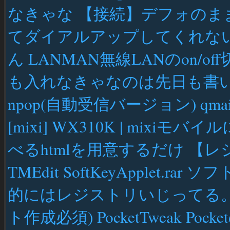
なきゃな 【接続】デフォの
てダイアルアップしてくれないの
ん LANMAN無線LANのon/
も入れなきゃなのは先日も書
npop(自動受信バージョン) qm
[mixi] WX310K | mix
べるhtmlを用意するだけ 【
TMEdit SoftKeyApplet
的にはレジストリいじってる
ト作成必須) PocketTweak Poc