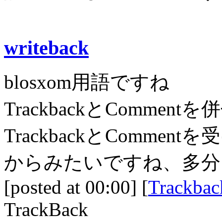
writeback
blosxom用語ですね
TrackbackとComme
TrackbackとCommen
からみたいですね、多分
[posted at 00:00] [
Trackbac
TrackBack