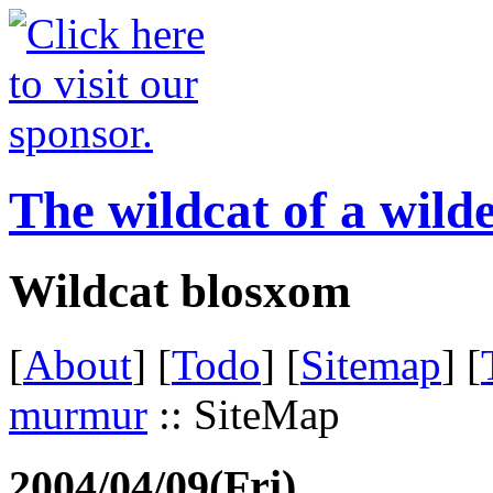
The wildcat of a wild
Wildcat blosxom
[
About
] [
Todo
] [
Sitemap
] [
murmur
:: SiteMap
2004/04/09(Fri)