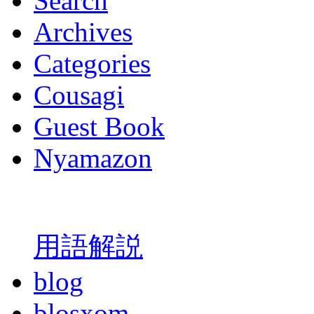
Search
Archives
Categories
Cousagi
Guest Book
Nyamazon
用語解説
blog
blosxom